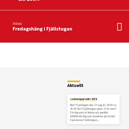
Nästa
Fredagshäng i Fjällstugan
Restaurang
Fjällstugan
Aktuellt
Ledarupptakt 27/8
När? Torsdagen den 27 aug kl. 18.00-ca
20.30 Var? Fjällstugan plan 3 För vem?
För dig som är ledare och perfekt
tillfälle för dig som funderar på att bli!
Equmenia Fjällstugan…