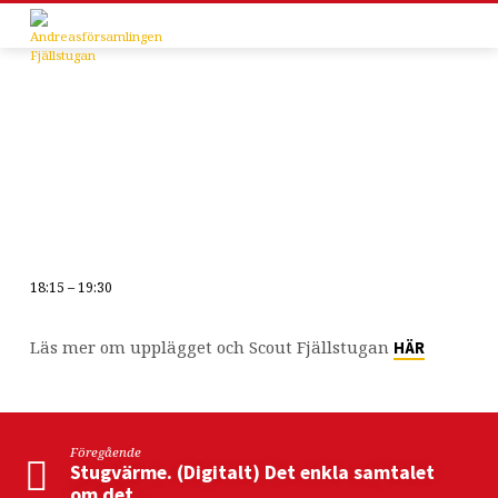
18:15 – 19:30
Scout,
åk
Läs mer om upplägget och Scout Fjällstugan
HÄR
3-
4
Föregående
Stugvärme. (Digitalt) Det enkla samtalet
om det…