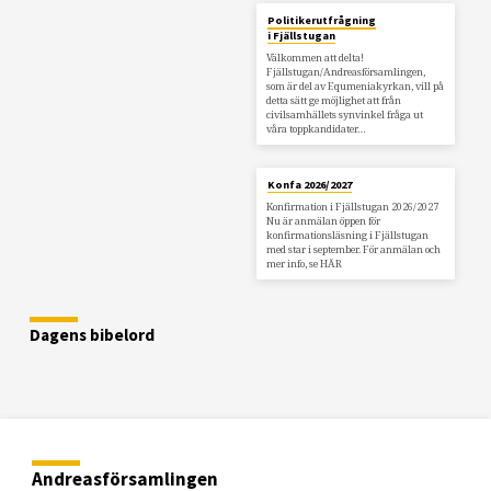
Politikerutfrågning
i Fjällstugan
Välkommen att delta!
Fjällstugan/Andreasförsamlingen,
som är del av Equmeniakyrkan, vill på
detta sätt ge möjlighet att från
civilsamhällets synvinkel fråga ut
våra toppkandidater…
Konfa 2026/2027
Konfirmation i Fjällstugan 2026/2027
Nu är anmälan öppen för
konfirmationsläsning i Fjällstugan
med star i september. För anmälan och
mer info, se HÄR
Dagens bibelord
Andreasförsamlingen