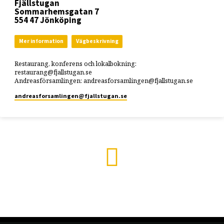
Fjällstugan
Sommarhemsgatan 7
554 47 Jönköping
Mer information
Vägbeskrivning
Restaurang, konferens och lokalbokning:
restaurang@fjallstugan.se
Andreasförsamlingen: andreasforsamlingen@fjallstugan.se
andreasforsamlingen​@fjallstugan.se