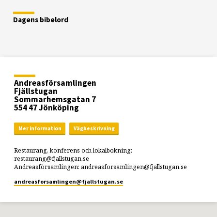
Dagens bibelord
Andreasförsamlingen
Fjällstugan
Sommarhemsgatan 7
554 47 Jönköping
Mer information
Vägbeskrivning
Restaurang, konferens och lokalbokning:
restaurang@fjallstugan.se
Andreasförsamlingen: andreasforsamlingen@fjallstugan.se
andreasforsamlingen​@fjallstugan.se