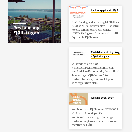
Ledarupptakt 27/8
När? Torsdagen den 27 aug kl. 18.00-ca
20.30 Var? Fjällstugan plan 3 För vem?
Restaurang
För dig som är ledare och perfekt
Fjällstugan
tillfälle för dig som funderar på att bli!
Equmenia Fjällstugan…
Politikerutfrågning
i Fjällstugan
Välkommen att delta!
Fjällstugan/Andreasförsamlingen,
som är del av Equmeniakyrkan, vill på
detta sätt ge möjlighet att från
civilsamhällets synvinkel fråga ut
våra toppkandidater…
Konfa 2026/2027
Konfirmation i Fjällstugan 2026/2027
Nu är anmälan öppen för
konfirmationsläsning i Fjällstugan
med star i september. För anmälan och
mer info, se HÄR