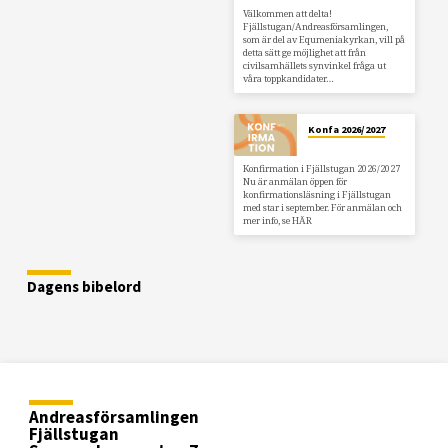
Välkommen att delta!
Fjällstugan/Andreasförsamlingen,
som är del av Equmeniakyrkan, vill på
detta sätt ge möjlighet att från
civilsamhällets synvinkel fråga ut
våra toppkandidater…
Konfa 2026/2027
Konfirmation i Fjällstugan 2026/2027
Nu är anmälan öppen för
konfirmationsläsning i Fjällstugan
med star i september. För anmälan och
mer info, se HÄR
Dagens bibelord
Andreasförsamlingen
Fjällstugan