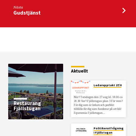
Nästa
Gudstjänst
Aktuellt
Ledarupptakt 27/8
När? Torsdagen den 27 aug kl. 18.00-ca
20.30 Var? Fjällstugan plan 3 För vem?
Restaurang
För dig som är ledare och perfekt
Fjällstugan
tillfälle för dig som funderar på att bli!
Equmenia Fjällstugan…
Politikerutfrågning
i Fjällstugan