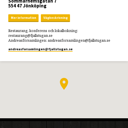
Sommarhemsgatan 7
554 47 Jönköping
Mer information
Vägbeskrivning
Restaurang, konferens och lokalbokning:
restaurang@fjallstugan.se
Andreasförsamlingen: andreasforsamlingen@fjallstugan.se
andreasforsamlingen​@fjallstugan.se