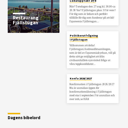
Ledarupptakt 27/8
När? Torsdagen den 27 aug kl. 18.00-ca
20.30 Var? Fjällstugan plan 3 För vem?
För dig som är ledare och perfekt
Restaurang
tillfälle för dig som funderar på att bli!
Equmenia Fjällstugan…
Fjällstugan
Politikerutfrågning
i Fjällstugan
Välkommen att delta!
Fjällstugan/Andreasförsamlingen,
som är del av Equmeniakyrkan, vill på
detta sätt ge möjlighet att från
civilsamhällets synvinkel fråga ut
våra toppkandidater…
Konfa 2026/2027
Konfirmation i Fjällstugan 2026/2027
Nu är anmälan öppen för
konfirmationsläsning i Fjällstugan
med star i september. För anmälan och
mer info, se HÄR
Dagens bibelord