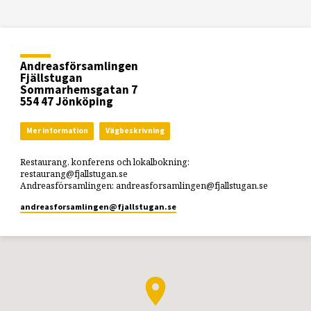
Andreasförsamlingen
Fjällstugan
Sommarhemsgatan 7
554 47 Jönköping
Mer information
Vägbeskrivning
Restaurang, konferens och lokalbokning:
restaurang@fjallstugan.se
Andreasförsamlingen: andreasforsamlingen@fjallstugan.se
andreasforsamlingen​@fjallstugan.se