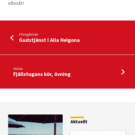
efteråt!
Föregående
Gudstjänst i Alla Helgona
Nästa
Fjällstugans kör, övning
Aktuellt