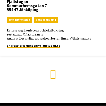
Fjällstugan
Sommarhemsgatan 7
554 47 Jönköping
Mer information
Vägbeskrivning
Restaurang, konferens och lokalbokning:
restaurang@fjallstugan.se
Andreasförsamlingen: andreasforsamlingen@fjallstugan.se
andreasforsamlingen​@fjallstugan.se