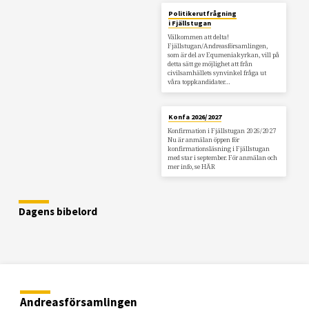
Politikerutfrågning
i Fjällstugan
Välkommen att delta!
Fjällstugan/Andreasförsamlingen,
som är del av Equmeniakyrkan, vill på
detta sätt ge möjlighet att från
civilsamhällets synvinkel fråga ut
våra toppkandidater…
Konfa 2026/2027
Konfirmation i Fjällstugan 2026/2027
Nu är anmälan öppen för
konfirmationsläsning i Fjällstugan
med star i september. För anmälan och
mer info, se HÄR
Dagens bibelord
Andreasförsamlingen