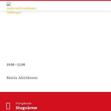
10:00 – 11:00
Bibelstudium
om
Maria Ahlriksson
kallelsemedvetenhet
och
identitet
Föregående
Stugvärme