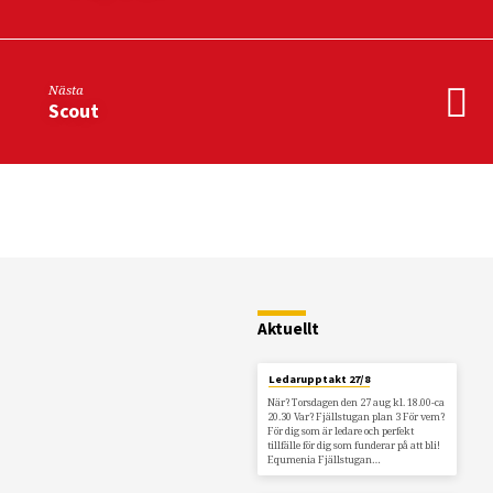
Nästa
Scout
Restaurang
Fjällstugan
Aktuellt
Ledarupptakt 27/8
När? Torsdagen den 27 aug kl. 18.00-ca
20.30 Var? Fjällstugan plan 3 För vem?
För dig som är ledare och perfekt
tillfälle för dig som funderar på att bli!
Equmenia Fjällstugan…