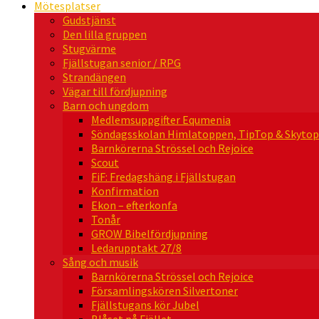
Mötesplatser
Gudstjänst
Den lilla gruppen
Stugvärme
Fjällstugan senior / RPG
Strandängen
Vägar till fördjupning
Barn och ungdom
Medlemsuppgifter Equmenia
Söndagsskolan Himlatoppen, TipTop & Skytop
Barnkörerna Strössel och Rejoice
Scout
FiF: Fredagshäng i Fjällstugan
Konfirmation
Ekon – efterkonfa
Tonår
GROW Bibelfördjupning
Ledarupptakt 27/8
Sång och musik
Barnkörerna Strössel och Rejoice
Församlingskören Silvertoner
Fjällstugans kör Jubel