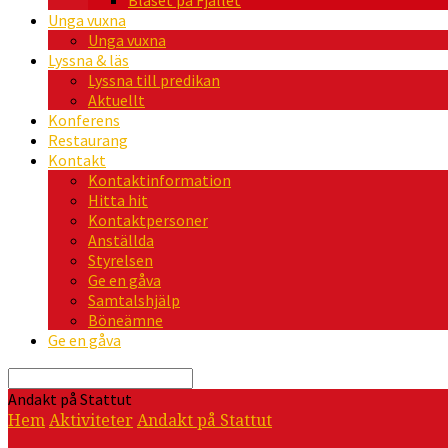
Blåset på Fjället
Unga vuxna
Unga vuxna
Lyssna & läs
Lyssna till predikan
Aktuellt
Konferens
Restaurang
Kontakt
Kontaktinformation
Hitta hit
Kontaktpersoner
Anställda
Styrelsen
Ge en gåva
Samtalshjälp
Böneämne
Ge en gåva
Sök
Andakt på Stattut
Hem
Aktiviteter
Andakt på Stattut