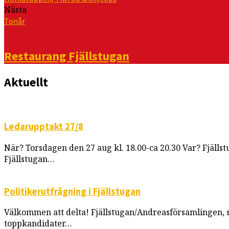
Nästa
Tonår
Restaurang Fjällstugan
Aktuellt
Ledarupptakt 27/8
När? Torsdagen den 27 aug kl. 18.00-ca 20.30 Var? Fjällst
Fjällstugan…
Politikerutfrågning i Fjällstugan
Välkommen att delta! Fjällstugan/Andreasförsamlingen, so
toppkandidater…