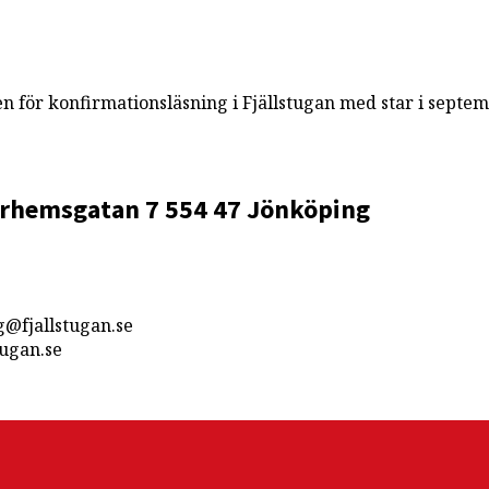
n för konfirmationsläsning i Fjällstugan med star i septe
rhemsgatan 7
554 47 Jönköping
g@fjallstugan.se
ugan.se