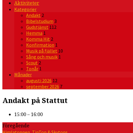
Aktiviteter
Kategorier
Andakt
2
Bibelstudium
3
Gudstjänst
112
Hemma
1
Komma Hit
2
Konfirmation
1
Musik på fjället
10
Sång och musik
1
Scout
2
Tonår
1
Månader
augusti 2026
12
september 2026
7
Andakt på Stattut
15:00 – 16:00
Föregående
Himlatoppen, TipTop & Skytops