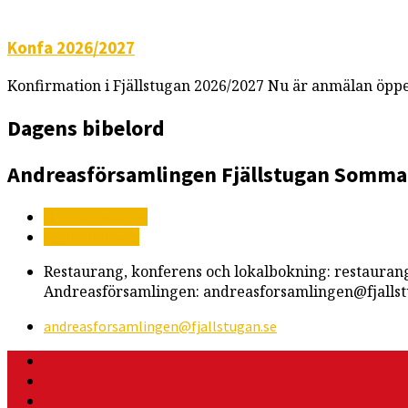
Konfa 2026/2027
Konfirmation i Fjällstugan 2026/2027 Nu är anmälan öppe
Dagens bibelord
Andreasförsamlingen
Fjällstugan
Somma
Mer information
Vägbeskrivning
Restaurang, konferens och lokalbokning: restauran
Andreasförsamlingen: andreasforsamlingen@fjallst
andreasforsamlingen​@fjallstugan.se