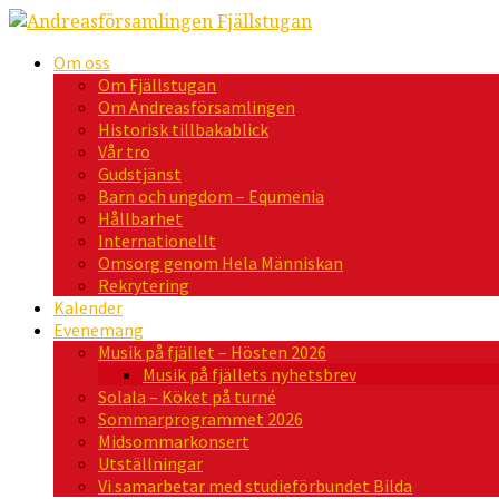
Om oss
Om Fjällstugan
Om Andreasförsamlingen
Historisk tillbakablick
Vår tro
Gudstjänst
Barn och ungdom – Equmenia
Hållbarhet
Internationellt
Omsorg genom Hela Människan
Rekrytering
Kalender
Evenemang
Musik på fjället – Hösten 2026
Musik på fjällets nyhetsbrev
Solala – Köket på turné
Sommarprogrammet 2026
Midsommarkonsert
Utställningar
Vi samarbetar med studieförbundet Bilda