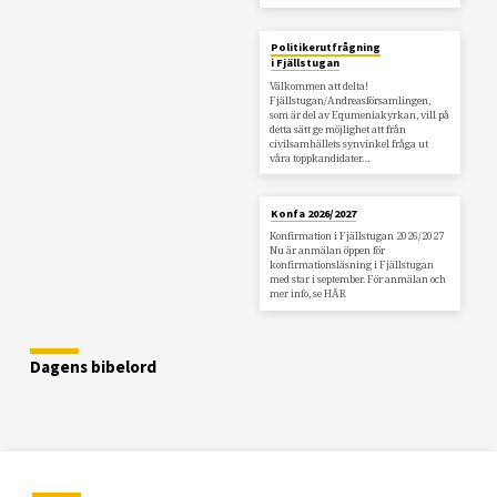
Politikerutfrågning
i Fjällstugan
Välkommen att delta!
Fjällstugan/Andreasförsamlingen,
som är del av Equmeniakyrkan, vill på
detta sätt ge möjlighet att från
civilsamhällets synvinkel fråga ut
våra toppkandidater…
Konfa 2026/2027
Konfirmation i Fjällstugan 2026/2027
Nu är anmälan öppen för
konfirmationsläsning i Fjällstugan
med star i september. För anmälan och
mer info, se HÄR
Dagens bibelord