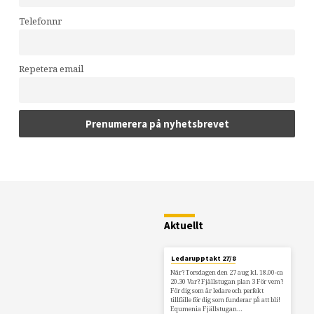
Telefonnr
Repetera email
Restaurang
Fjällstugan
Aktuellt
Ledarupptakt 27/8
När? Torsdagen den 27 aug kl. 18.00-ca
20.30 Var? Fjällstugan plan 3 För vem?
För dig som är ledare och perfekt
tillfälle för dig som funderar på att bli!
Equmenia Fjällstugan…