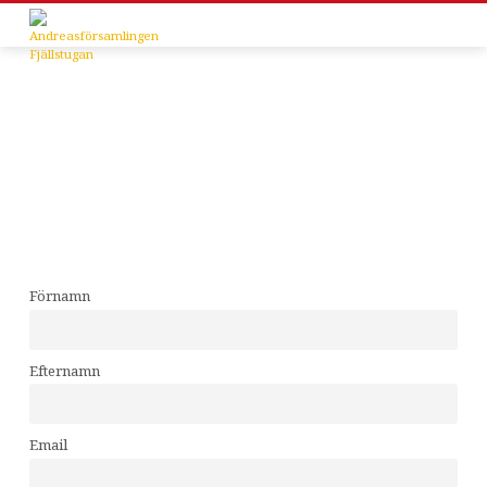
Förnamn
Nyhetsbrev
Efternamn
Email