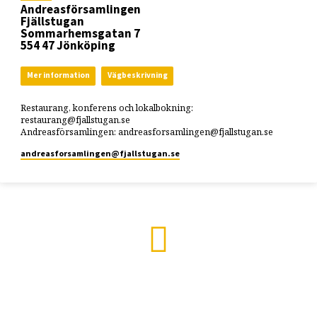
Andreasförsamlingen
Fjällstugan
Sommarhemsgatan 7
554 47 Jönköping
Mer information
Vägbeskrivning
Restaurang, konferens och lokalbokning:
restaurang@fjallstugan.se
Andreasförsamlingen: andreasforsamlingen@fjallstugan.se
andreasforsamlingen​@fjallstugan.se