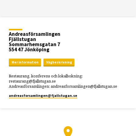
Andreasförsamlingen
Fjällstugan
Sommarhemsgatan 7
554 47 Jönköping
Mer information
Vägbeskrivning
Restaurang, konferens och lokalbokning:
restaurang@fjallstugan.se
Andreasförsamlingen: andreasforsamlingen@fjallstugan.se
andreasforsamlingen​@fjallstugan.se