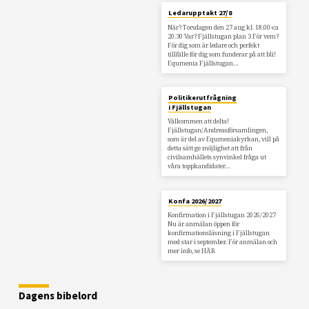
Ledarupptakt 27/8
När? Torsdagen den 27 aug kl. 18.00-ca
20.30 Var? Fjällstugan plan 3 För vem?
För dig som är ledare och perfekt
tillfälle för dig som funderar på att bli!
Equmenia Fjällstugan…
Politikerutfrågning
i Fjällstugan
Välkommen att delta!
Fjällstugan/Andreasförsamlingen,
som är del av Equmeniakyrkan, vill på
detta sätt ge möjlighet att från
civilsamhällets synvinkel fråga ut
våra toppkandidater…
Konfa 2026/2027
Konfirmation i Fjällstugan 2026/2027
Nu är anmälan öppen för
konfirmationsläsning i Fjällstugan
med star i september. För anmälan och
mer info, se HÄR
Dagens bibelord