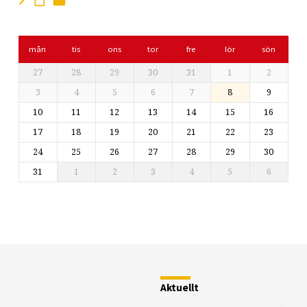
mån
tis
ons
tor
fre
lör
sön
27
28
29
30
31
1
2
3
4
5
6
7
8
9
10
11
12
13
14
15
16
17
18
19
20
21
22
23
24
25
26
27
28
29
30
31
1
2
3
4
5
6
Restaurang
Fjällstugan
Aktuellt