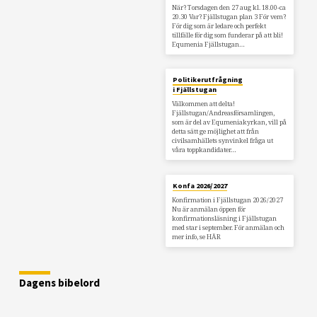
När? Torsdagen den 27 aug kl. 18.00-ca
20.30 Var? Fjällstugan plan 3 För vem?
För dig som är ledare och perfekt
tillfälle för dig som funderar på att bli!
Equmenia Fjällstugan…
Politikerutfrågning
i Fjällstugan
Välkommen att delta!
Fjällstugan/Andreasförsamlingen,
som är del av Equmeniakyrkan, vill på
detta sätt ge möjlighet att från
civilsamhällets synvinkel fråga ut
våra toppkandidater…
Konfa 2026/2027
Konfirmation i Fjällstugan 2026/2027
Nu är anmälan öppen för
konfirmationsläsning i Fjällstugan
med star i september. För anmälan och
mer info, se HÄR
Dagens bibelord