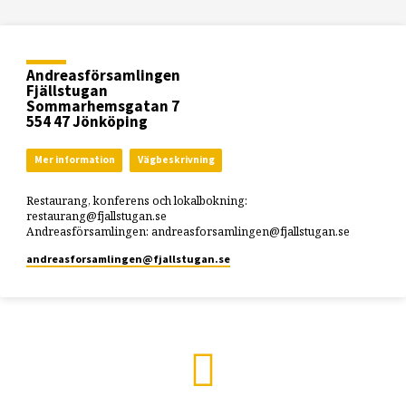
Andreasförsamlingen
Fjällstugan
Sommarhemsgatan 7
554 47 Jönköping
Mer information
Vägbeskrivning
Restaurang, konferens och lokalbokning:
restaurang@fjallstugan.se
Andreasförsamlingen: andreasforsamlingen@fjallstugan.se
andreasforsamlingen​@fjallstugan.se