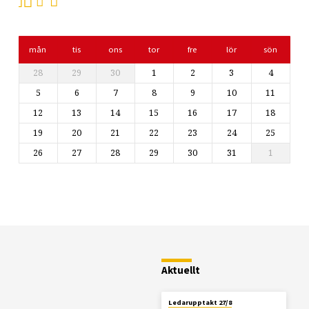
mån
tis
ons
tor
fre
lör
sön
28
29
30
1
2
3
4
5
6
7
8
9
10
11
12
13
14
15
16
17
18
19
20
21
22
23
24
25
26
27
28
29
30
31
1
Restaurang
Fjällstugan
Aktuellt
Ledarupptakt 27/8