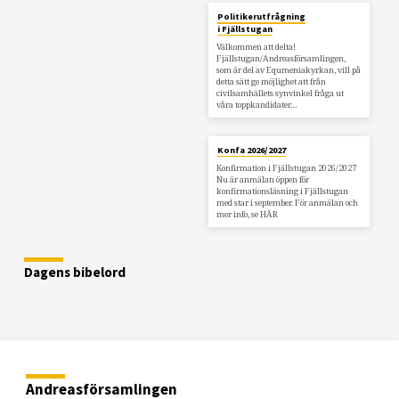
Politikerutfrågning
i Fjällstugan
Välkommen att delta!
Fjällstugan/Andreasförsamlingen,
som är del av Equmeniakyrkan, vill på
detta sätt ge möjlighet att från
civilsamhällets synvinkel fråga ut
våra toppkandidater…
Konfa 2026/2027
Konfirmation i Fjällstugan 2026/2027
Nu är anmälan öppen för
konfirmationsläsning i Fjällstugan
med star i september. För anmälan och
mer info, se HÄR
Dagens bibelord
Andreasförsamlingen