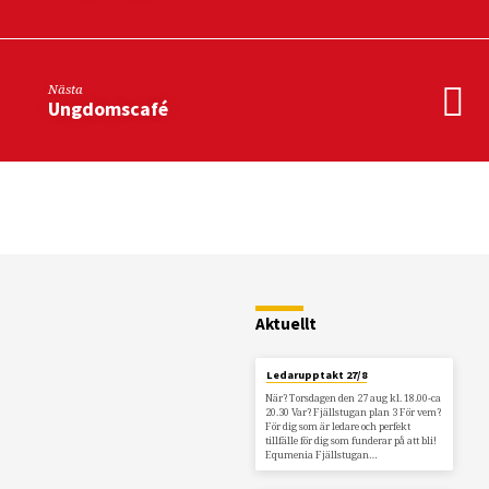
Nästa
Ungdomscafé
Restaurang
Fjällstugan
Aktuellt
Ledarupptakt 27/8
När? Torsdagen den 27 aug kl. 18.00-ca
20.30 Var? Fjällstugan plan 3 För vem?
För dig som är ledare och perfekt
tillfälle för dig som funderar på att bli!
Equmenia Fjällstugan…