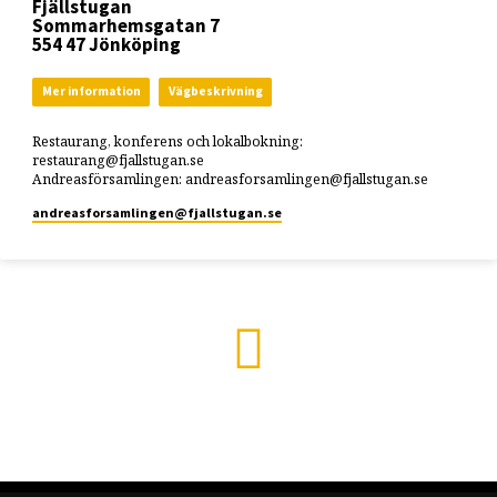
Fjällstugan
Sommarhemsgatan 7
554 47 Jönköping
Mer information
Vägbeskrivning
Restaurang, konferens och lokalbokning:
restaurang@fjallstugan.se
Andreasförsamlingen: andreasforsamlingen@fjallstugan.se
andreasforsamlingen​@fjallstugan.se