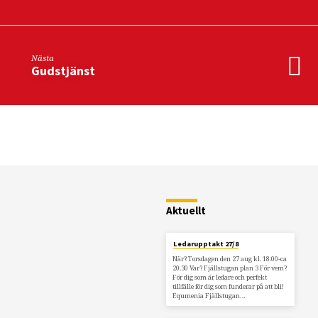
Nästa
Gudstjänst
Restaurang
Fjällstugan
Aktuellt
Ledarupptakt 27/8
När? Torsdagen den 27 aug kl. 18.00-ca
20.30 Var? Fjällstugan plan 3 För vem?
För dig som är ledare och perfekt
tillfälle för dig som funderar på att bli!
Equmenia Fjällstugan…