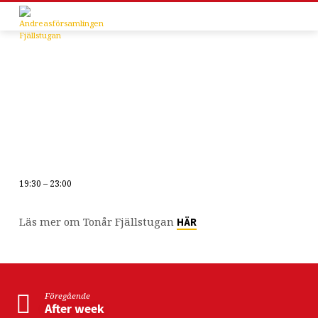
19:30 – 23:00
Tonår
Läs mer om Tonår Fjällstugan
HÄR
Föregående
After week