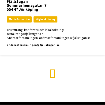
Fjällstugan
Sommarhemsgatan 7
554 47 Jönköping
Mer information
Vägbeskrivning
Restaurang, konferens och lokalbokning:
restaurang@fjallstugan.se
Andreasförsamlingen: andreasforsamlingen@fjallstugan.se
andreasforsamlingen​@fjallstugan.se