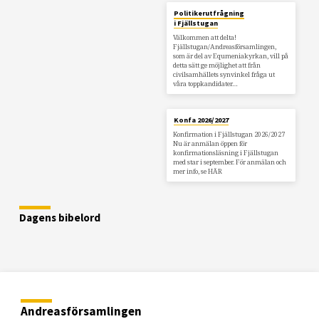
Politikerutfrågning
i Fjällstugan
Välkommen att delta!
Fjällstugan/Andreasförsamlingen,
som är del av Equmeniakyrkan, vill på
detta sätt ge möjlighet att från
civilsamhällets synvinkel fråga ut
våra toppkandidater…
Konfa 2026/2027
Konfirmation i Fjällstugan 2026/2027
Nu är anmälan öppen för
konfirmationsläsning i Fjällstugan
med star i september. För anmälan och
mer info, se HÄR
Dagens bibelord
Andreasförsamlingen