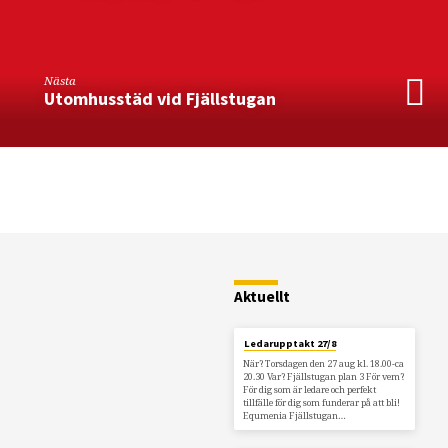
Nästa
Utomhusstäd vid Fjällstugan
Restaurang
Fjällstugan
Aktuellt
Ledarupptakt 27/8
När? Torsdagen den 27 aug kl. 18.00-ca
20.30 Var? Fjällstugan plan 3 För vem?
För dig som är ledare och perfekt
tillfälle för dig som funderar på att bli!
Equmenia Fjällstugan…