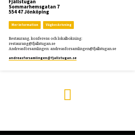
Fjällstugan
Sommarhemsgatan 7
554 47 Jönköping
Mer information
Vägbeskrivning
Restaurang, konferens och lokalbokning:
restaurang@fjallstugan.se
Andreasförsamlingen: andreasforsamlingen@fjallstugan.se
andreasforsamlingen​@fjallstugan.se