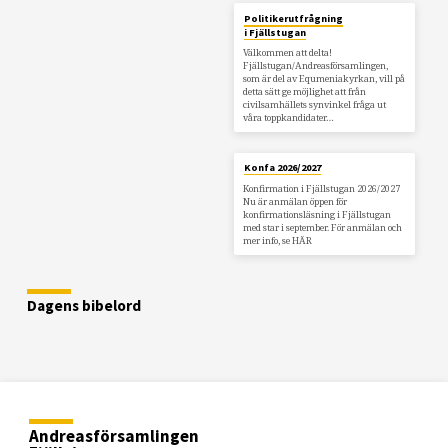
Politikerutfrågning
i Fjällstugan
Välkommen att delta!
Fjällstugan/Andreasförsamlingen,
som är del av Equmeniakyrkan, vill på
detta sätt ge möjlighet att från
civilsamhällets synvinkel fråga ut
våra toppkandidater…
Konfa 2026/2027
Konfirmation i Fjällstugan 2026/2027
Nu är anmälan öppen för
konfirmationsläsning i Fjällstugan
med star i september. För anmälan och
mer info, se HÄR
Dagens bibelord
Andreasförsamlingen