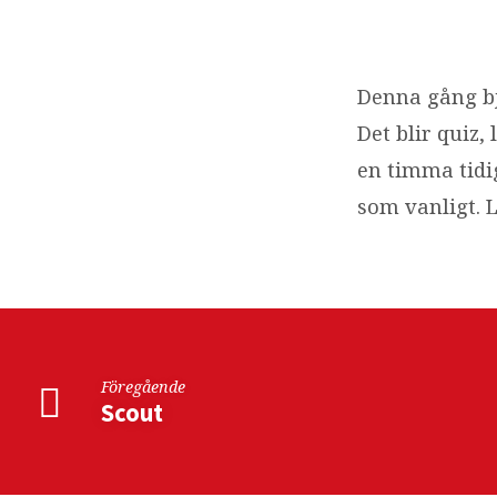
Tonår
för
Denna gång bju
Det blir quiz,
äldre!
en timma tidig
som vanligt. 
Föregående
Scout