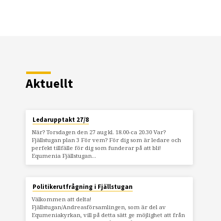
Aktuellt
Ledarupptakt 27/8
När? Torsdagen den 27 aug kl. 18.00-ca 20.30 Var?
Fjällstugan plan 3 För vem? För dig som är ledare och
perfekt tillfälle för dig som funderar på att bli!
Equmenia Fjällstugan…
Politikerutfrågning i Fjällstugan
Välkommen att delta!
Fjällstugan/Andreasförsamlingen, som är del av
Equmeniakyrkan, vill på detta sätt ge möjlighet att från