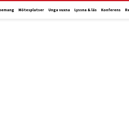
nemang
Mötesplatser
Unga vuxna
Lyssna & läs
Konferens
R