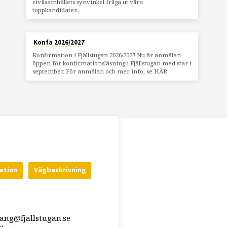
civilsamhällets synvinkel fråga ut våra
toppkandidater…
Konfa 2026/2027
Konfirmation i Fjällstugan 2026/2027 Nu är anmälan
öppen för konfirmationsläsning i Fjällstugan med star i
september. För anmälan och mer info, se HÄR
ation
Vägbeskrivning
rang@fjallstugan.se