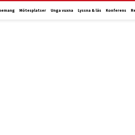
nemang
Mötesplatser
Unga vuxna
Lyssna & läs
Konferens
R