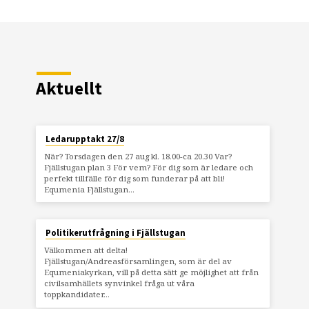
Aktuellt
Ledarupptakt 27/8
När? Torsdagen den 27 aug kl. 18.00-ca 20.30 Var?
Fjällstugan plan 3 För vem? För dig som är ledare och
perfekt tillfälle för dig som funderar på att bli!
Equmenia Fjällstugan…
Politikerutfrågning i Fjällstugan
Välkommen att delta!
Fjällstugan/Andreasförsamlingen, som är del av
Equmeniakyrkan, vill på detta sätt ge möjlighet att från
civilsamhällets synvinkel fråga ut våra
toppkandidater…