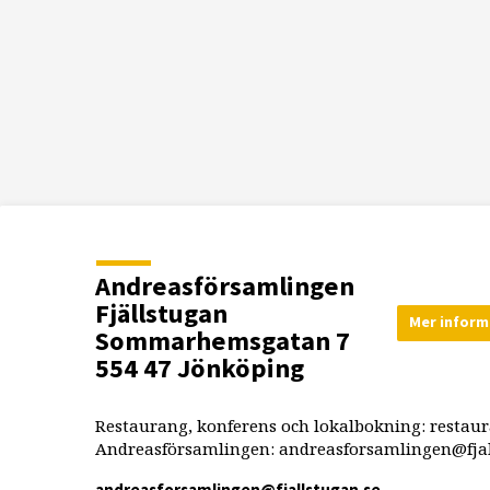
Andreasförsamlingen
Fjällstugan
Mer inform
Sommarhemsgatan 7
554 47 Jönköping
Restaurang, konferens och lokalbokning: restau
Andreasförsamlingen: andreasforsamlingen@fjal
andreasforsamlingen​@fjallstugan.se