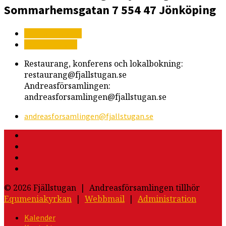
Sommarhemsgatan 7
554 47 Jönköping
Mer information
Vägbeskrivning
Restaurang, konferens och lokalbokning:
restaurang@fjallstugan.se
Andreasförsamlingen:
andreasforsamlingen@fjallstugan.se
andreasforsamlingen​@fjallstugan.se
© 2026 Fjällstugan | Andreasförsamlingen tillhör
Equmeniakyrkan
|
Webbmail
|
Administration
Kalender