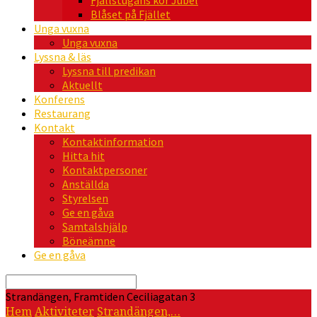
Fjällstugans kör Jubel
Blåset på Fjället
Unga vuxna
Unga vuxna
Lyssna & läs
Lyssna till predikan
Aktuellt
Konferens
Restaurang
Kontakt
Kontaktinformation
Hitta hit
Kontaktpersoner
Anställda
Styrelsen
Ge en gåva
Samtalshjälp
Böneämne
Ge en gåva
Sök
Strandängen, Framtiden Ceciliagatan 3
Hem
Aktiviteter
Strandängen,…