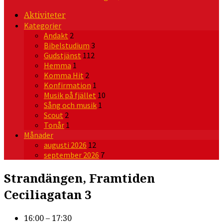
Aktiviteter
Kategorier
Andakt
2
Bibelstudium
3
Gudstjänst
112
Hemma
1
Komma Hit
2
Konfirmation
1
Musik på fjället
10
Sång och musik
1
Scout
2
Tonår
1
Månader
augusti 2026
12
september 2026
7
Strandängen, Framtiden
Ceciliagatan 3
16:00 – 17:30