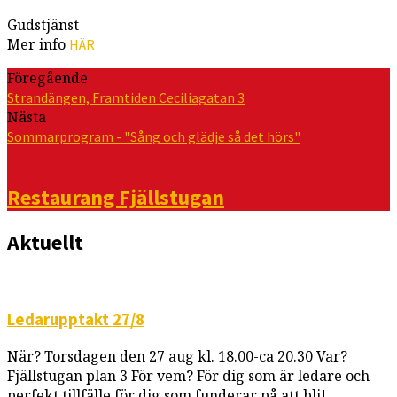
Gudstjänst
Mer info
HÄR
Föregående
Strandängen, Framtiden Ceciliagatan 3
Nästa
Sommarprogram - "Sång och glädje så det hörs"
Restaurang Fjällstugan
Aktuellt
Ledarupptakt 27/8
När? Torsdagen den 27 aug kl. 18.00-ca 20.30 Var?
Fjällstugan plan 3 För vem? För dig som är ledare och
perfekt tillfälle för dig som funderar på att bli!