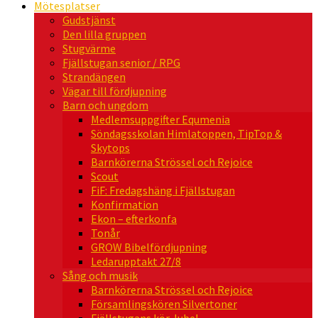
Mötesplatser
Gudstjänst
Den lilla gruppen
Stugvärme
Fjällstugan senior / RPG
Strandängen
Vägar till fördjupning
Barn och ungdom
Medlemsuppgifter Equmenia
Söndagsskolan Himlatoppen, TipTop &
Skytops
Barnkörerna Strössel och Rejoice
Scout
FiF: Fredagshäng i Fjällstugan
Konfirmation
Ekon – efterkonfa
Tonår
GROW Bibelfördjupning
Ledarupptakt 27/8
Sång och musik
Barnkörerna Strössel och Rejoice
Församlingskören Silvertoner