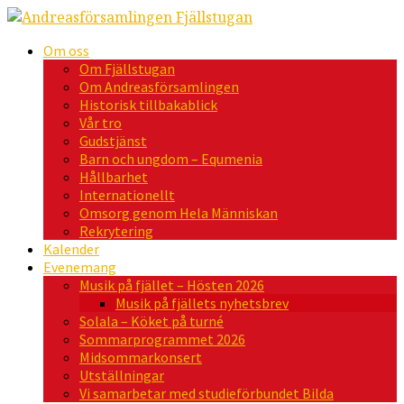
Om oss
Om Fjällstugan
Om Andreasförsamlingen
Historisk tillbakablick
Vår tro
Gudstjänst
Barn och ungdom – Equmenia
Hållbarhet
Internationellt
Omsorg genom Hela Människan
Rekrytering
Kalender
Evenemang
Musik på fjället – Hösten 2026
Musik på fjällets nyhetsbrev
Solala – Köket på turné
Sommarprogrammet 2026
Midsommarkonsert
Utställningar
Vi samarbetar med studieförbundet Bilda