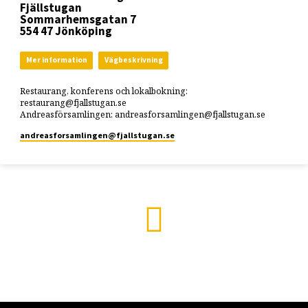
Fjällstugan
Sommarhemsgatan 7
554 47 Jönköping
Mer information
Vägbeskrivning
Restaurang, konferens och lokalbokning:
restaurang@fjallstugan.se
Andreasförsamlingen: andreasforsamlingen@fjallstugan.se
andreasforsamlingen​@fjallstugan.se