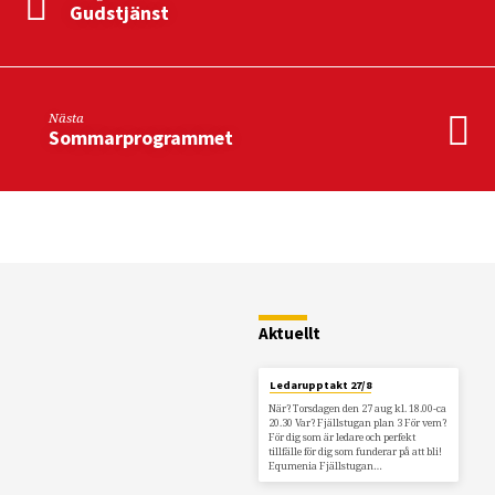
Gudstjänst
Nästa
Sommarprogrammet
Restaurang
Fjällstugan
Aktuellt
Ledarupptakt 27/8
När? Torsdagen den 27 aug kl. 18.00-ca
20.30 Var? Fjällstugan plan 3 För vem?
För dig som är ledare och perfekt
tillfälle för dig som funderar på att bli!
Equmenia Fjällstugan…