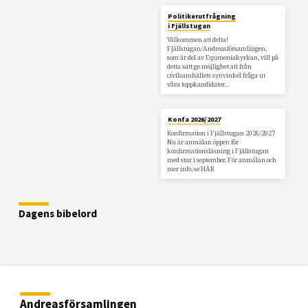
Politikerutfrågning
i Fjällstugan
Välkommen att delta!
Fjällstugan/Andreasförsamlingen,
som är del av Equmeniakyrkan, vill på
detta sätt ge möjlighet att från
civilsamhällets synvinkel fråga ut
våra toppkandidater…
Konfa 2026/2027
Konfirmation i Fjällstugan 2026/2027
Nu är anmälan öppen för
konfirmationsläsning i Fjällstugan
med star i september. För anmälan och
mer info, se HÄR
Dagens bibelord
Andreasförsamlingen