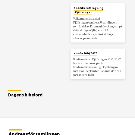
Politikerutfrågning
i Fjällstugan
Välkommen att delta!
Fjällstugan/Andreasförsamlingen,
som är del av Equmeniakyrkan, vill på
detta sätt ge möjlighet att från
civilsamhällets synvinkel fråga ut
våra toppkandidater…
Konfa 2026/2027
Konfirmation i Fjällstugan 2026/2027
Nu är anmälan öppen för
konfirmationsläsning i Fjällstugan
med star i september. För anmälan och
mer info, se HÄR
Dagens bibelord
Andreasförsamlingen