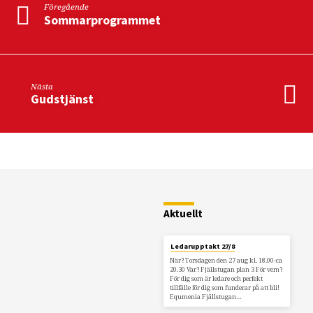
Föregående
Sommarprogrammet
Nästa
Gudstjänst
Restaurang
Fjällstugan
Aktuellt
Ledarupptakt 27/8
När? Torsdagen den 27 aug kl. 18.00-ca
20.30 Var? Fjällstugan plan 3 För vem?
För dig som är ledare och perfekt
tillfälle för dig som funderar på att bli!
Equmenia Fjällstugan…