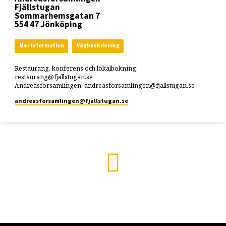
Fjällstugan
Sommarhemsgatan 7
554 47 Jönköping
Mer information
Vägbeskrivning
Restaurang, konferens och lokalbokning:
restaurang@fjallstugan.se
Andreasförsamlingen: andreasforsamlingen@fjallstugan.se
andreasforsamlingen​@fjallstugan.se