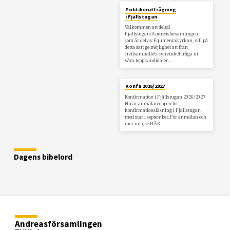
Politikerutfrågning
i Fjällstugan
Välkommen att delta!
Fjällstugan/Andreasförsamlingen,
som är del av Equmeniakyrkan, vill på
detta sätt ge möjlighet att från
civilsamhällets synvinkel fråga ut
våra toppkandidater…
Konfa 2026/2027
Konfirmation i Fjällstugan 2026/2027
Nu är anmälan öppen för
konfirmationsläsning i Fjällstugan
med star i september. För anmälan och
mer info, se HÄR
Dagens bibelord
Andreasförsamlingen