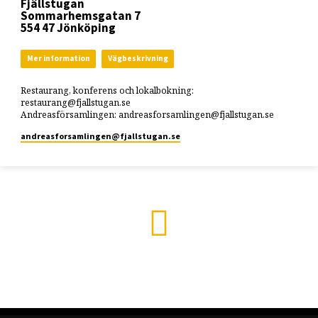
Fjällstugan
Sommarhemsgatan 7
554 47 Jönköping
Mer information
Vägbeskrivning
Restaurang, konferens och lokalbokning:
restaurang@fjallstugan.se
Andreasförsamlingen: andreasforsamlingen@fjallstugan.se
andreasforsamlingen​@fjallstugan.se