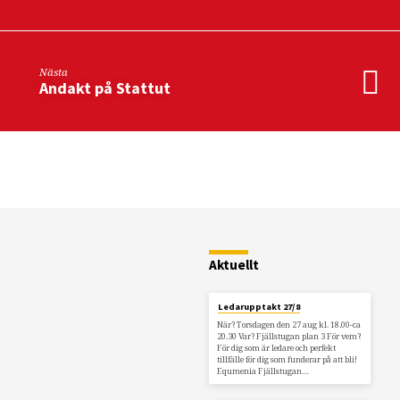
Nästa
Andakt på Stattut
Restaurang
Fjällstugan
Aktuellt
Ledarupptakt 27/8
När? Torsdagen den 27 aug kl. 18.00-ca
20.30 Var? Fjällstugan plan 3 För vem?
För dig som är ledare och perfekt
tillfälle för dig som funderar på att bli!
Equmenia Fjällstugan…