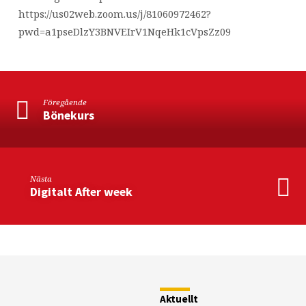
https://us02web.zoom.us/j/81060972462?
pwd=a1pseDlzY3BNVEIrV1NqeHk1cVpsZz09
Föregående
Bönekurs
Nästa
Digitalt After week
Restaurang
Fjällstugan
Aktuellt