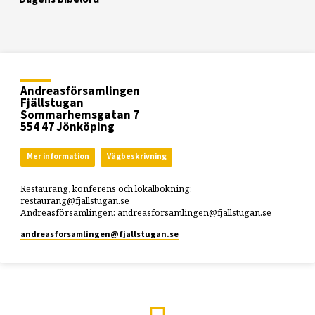
Andreasförsamlingen
Fjällstugan
Sommarhemsgatan 7
554 47 Jönköping
Mer information
Vägbeskrivning
Restaurang, konferens och lokalbokning:
restaurang@fjallstugan.se
Andreasförsamlingen: andreasforsamlingen@fjallstugan.se
andreasforsamlingen​@fjallstugan.se