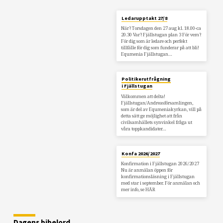
Ledarupptakt 27/8
När? Torsdagen den 27 aug kl. 18.00-ca
20.30 Var? Fjällstugan plan 3 För vem?
För dig som är ledare och perfekt
tillfälle för dig som funderar på att bli!
Equmenia Fjällstugan…
Politikerutfrågning
i Fjällstugan
Välkommen att delta!
Fjällstugan/Andreasförsamlingen,
som är del av Equmeniakyrkan, vill på
detta sätt ge möjlighet att från
civilsamhällets synvinkel fråga ut
våra toppkandidater…
Konfa 2026/2027
Konfirmation i Fjällstugan 2026/2027
Nu är anmälan öppen för
konfirmationsläsning i Fjällstugan
med star i september. För anmälan och
mer info, se HÄR
Dagens bibelord