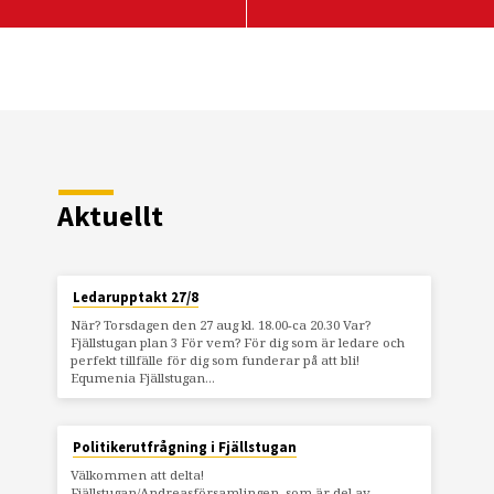
Aktuellt
Ledarupptakt 27/8
När? Torsdagen den 27 aug kl. 18.00-ca 20.30 Var?
Fjällstugan plan 3 För vem? För dig som är ledare och
perfekt tillfälle för dig som funderar på att bli!
Equmenia Fjällstugan…
Politikerutfrågning i Fjällstugan
Välkommen att delta!
Fjällstugan/Andreasförsamlingen, som är del av