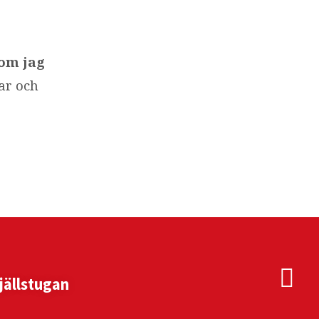
som jag
ar och
jällstugan