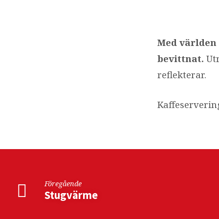
Onsdagsträff
RPG
Med världen 
bevittnat.
Utr
reflekterar.
Kaffeservering
Föregående
Stugvärme