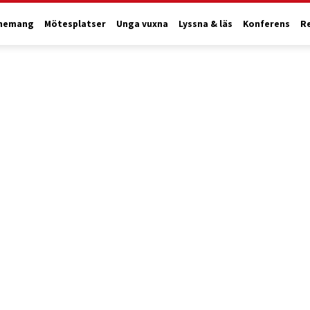
nemang
Mötesplatser
Unga vuxna
Lyssna & läs
Konferens
R