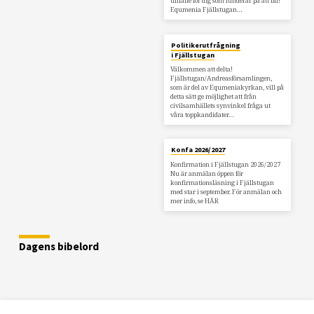
tillfälle för dig som funderar på att bli!
Equmenia Fjällstugan…
Politikerutfrågning
i Fjällstugan
Välkommen att delta!
Fjällstugan/Andreasförsamlingen,
som är del av Equmeniakyrkan, vill på
detta sätt ge möjlighet att från
civilsamhällets synvinkel fråga ut
våra toppkandidater…
Konfa 2026/2027
Konfirmation i Fjällstugan 2026/2027
Nu är anmälan öppen för
konfirmationsläsning i Fjällstugan
med star i september. För anmälan och
mer info, se HÄR
Dagens bibelord