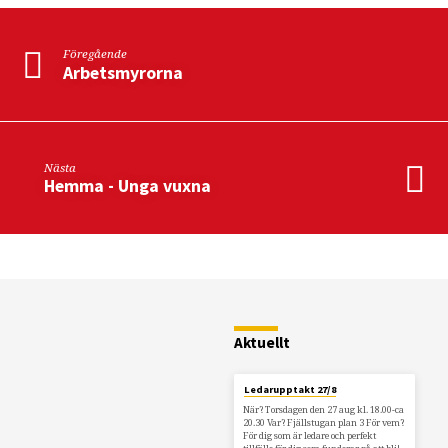
Föregående
Arbetsmyrorna
Nästa
Hemma - Unga vuxna
Restaurang
Fjällstugan
Aktuellt
Ledarupptakt 27/8
När? Torsdagen den 27 aug kl. 18.00-ca
20.30 Var? Fjällstugan plan 3 För vem?
För dig som är ledare och perfekt