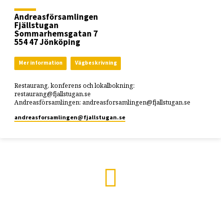
Andreasförsamlingen
Fjällstugan
Sommarhemsgatan 7
554 47 Jönköping
Mer information
Vägbeskrivning
Restaurang, konferens och lokalbokning:
restaurang@fjallstugan.se
Andreasförsamlingen: andreasforsamlingen@fjallstugan.se
andreasforsamlingen​@fjallstugan.se