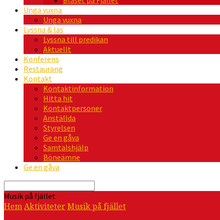
Blåset på Fjället
Unga vuxna
Unga vuxna
Lyssna & läs
Lyssna till predikan
Aktuellt
Konferens
Restaurang
Kontakt
Kontaktinformation
Hitta hit
Kontaktpersoner
Anställda
Styrelsen
Ge en gåva
Samtalshjälp
Böneämne
Ge en gåva
Sök
Musik på fjället
Hem
Aktiviteter
Musik på fjället