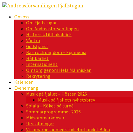
Om oss
Om Fjällstugan
Om Andreasförsamlingen
Historisk tillbakablick
Vår tro
Gudstjänst
Barn och ungdom – Equmenia
Hållbarhet
Internationellt
Omsorg genom Hela Människan
Rekrytering
Kalender
Evenemang
Musik på fjället – Hösten 2026
Musik på fjällets nyhetsbrev
Solala – Köket på turné
Sommarprogrammet 2026
Midsommarkonsert
Utställningar
Vi samarbetar med studieförbundet Bilda