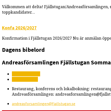
Välkommen att delta! Fjällstugan/Andreasförsamlingen, so
toppkandidater…
Konfa 2026/2027
Konfirmation i Fjällstugan 2026/2027 Nu är anmälan öppe
Dagens bibelord
Andreasförsamlingen
Fjällstugan
Somma
Mer information
Vägbeskrivning
Restaurang, konferens och lokalbokning: restauran
Andreasförsamlingen: andreasforsamlingen@fjallst
andreasforsamlingen​@fjallstugan.se