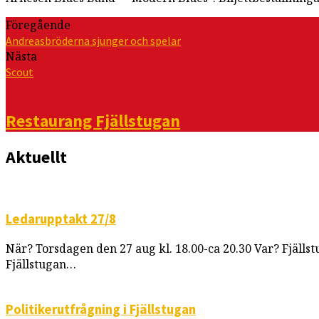
Föregående
Andreasbröderna sjunger och spelar
Nästa
Scout
Restaurang Fjällstugan
Aktuellt
Ledarupptakt 27/8
När? Torsdagen den 27 aug kl. 18.00-ca 20.30 Var? Fjällst
Fjällstugan…
Politikerutfrågning i Fjällstugan