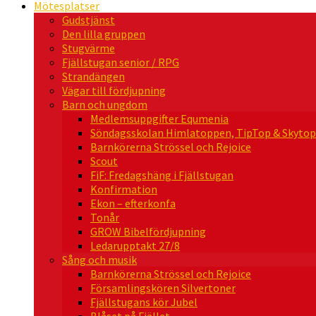
Mötesplatser
Gudstjänst
Den lilla gruppen
Stugvärme
Fjällstugan senior / RPG
Strandängen
Vägar till fördjupning
Barn och ungdom
Medlemsuppgifter Equmenia
Söndagsskolan Himlatoppen, TipTop & Skytop
Barnkörerna Strössel och Rejoice
Scout
FiF: Fredagshäng i Fjällstugan
Konfirmation
Ekon – efterkonfa
Tonår
GROW Bibelfördjupning
Ledarupptakt 27/8
Sång och musik
Barnkörerna Strössel och Rejoice
Församlingskören Silvertoner
Fjällstugans kör Jubel