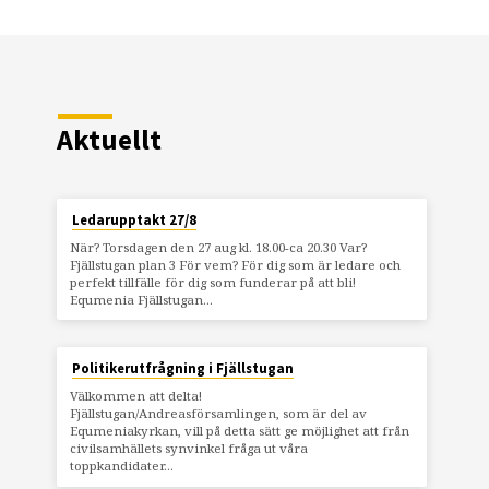
Aktuellt
Ledarupptakt 27/8
När? Torsdagen den 27 aug kl. 18.00-ca 20.30 Var?
Fjällstugan plan 3 För vem? För dig som är ledare och
perfekt tillfälle för dig som funderar på att bli!
Equmenia Fjällstugan…
Politikerutfrågning i Fjällstugan
Välkommen att delta!
Fjällstugan/Andreasförsamlingen, som är del av
Equmeniakyrkan, vill på detta sätt ge möjlighet att från
civilsamhällets synvinkel fråga ut våra
toppkandidater…