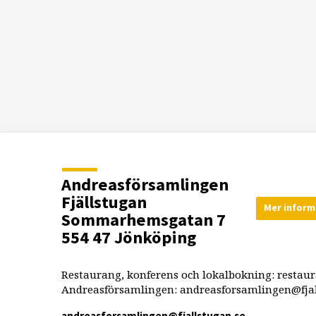
Andreasförsamlingen
Fjällstugan
Mer inform
Sommarhemsgatan 7
554 47 Jönköping
Restaurang, konferens och lokalbokning: restau
Andreasförsamlingen: andreasforsamlingen@fjal
andreasforsamlingen​@fjallstugan.se