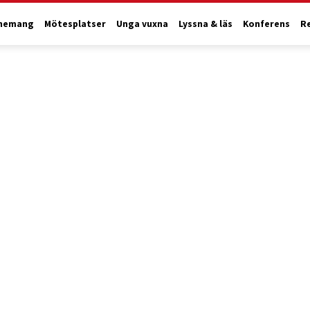
nemang
Mötesplatser
Unga vuxna
Lyssna & läs
Konferens
R