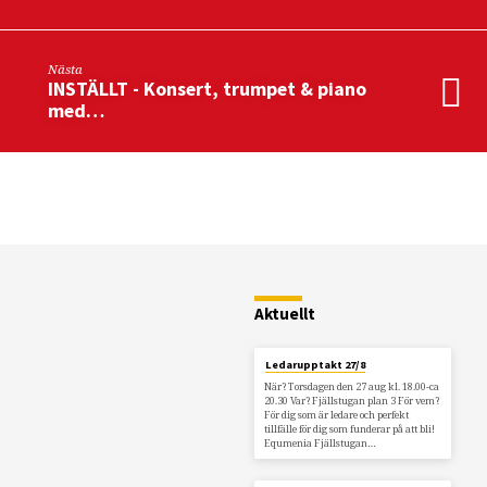
Nästa
INSTÄLLT - Konsert, trumpet & piano
med…
Restaurang
Fjällstugan
Aktuellt
Ledarupptakt 27/8
När? Torsdagen den 27 aug kl. 18.00-ca
20.30 Var? Fjällstugan plan 3 För vem?
För dig som är ledare och perfekt
tillfälle för dig som funderar på att bli!
Equmenia Fjällstugan…