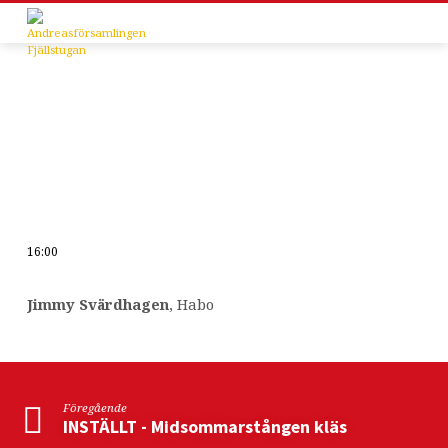
16:00
INSTÄLLT
–
Jimmy Svärdhagen
, Habo
Magisk
show
Föregående
INSTÄLLT - Midsommarstången kläs