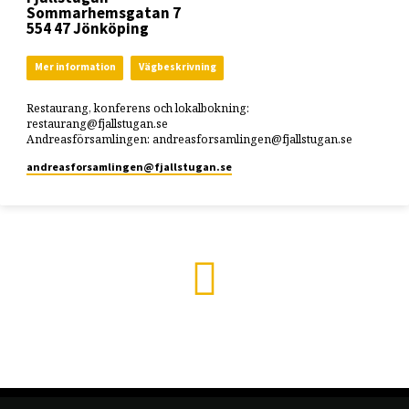
Sommarhemsgatan 7
554 47 Jönköping
Mer information
Vägbeskrivning
Restaurang, konferens och lokalbokning:
restaurang@fjallstugan.se
Andreasförsamlingen: andreasforsamlingen@fjallstugan.se
andreasforsamlingen​@fjallstugan.se