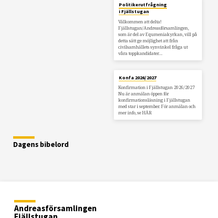
Politikerutfrågning
i Fjällstugan
Välkommen att delta!
Fjällstugan/Andreasförsamlingen,
som är del av Equmeniakyrkan, vill på
detta sätt ge möjlighet att från
civilsamhällets synvinkel fråga ut
våra toppkandidater…
Konfa 2026/2027
Konfirmation i Fjällstugan 2026/2027
Nu är anmälan öppen för
konfirmationsläsning i Fjällstugan
med star i september. För anmälan och
mer info, se HÄR
Dagens bibelord
Andreasförsamlingen
Fjällstugan