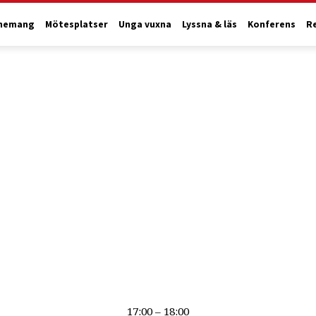
nemang
Mötesplatser
Unga vuxna
Lyssna & läs
Konferens
R
17:00 – 18:00