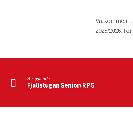
Information
om
Välkommen til
2025/2026. Fö
konfirmation
25/26
Föregående
Fjällstugan Senior/RPG