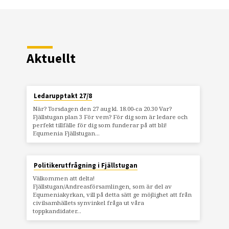
Aktuellt
Ledarupptakt 27/8
När? Torsdagen den 27 aug kl. 18.00-ca 20.30 Var?
Fjällstugan plan 3 För vem? För dig som är ledare och
perfekt tillfälle för dig som funderar på att bli!
Equmenia Fjällstugan…
Politikerutfrågning i Fjällstugan
Välkommen att delta!
Fjällstugan/Andreasförsamlingen, som är del av
Equmeniakyrkan, vill på detta sätt ge möjlighet att från
civilsamhällets synvinkel fråga ut våra
toppkandidater…