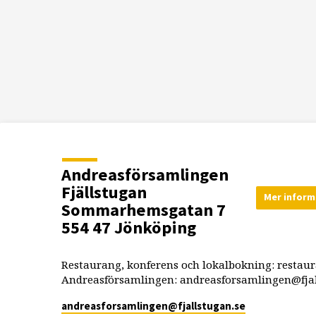
Andreasförsamlingen
Fjällstugan
Mer inform
Sommarhemsgatan 7
554 47 Jönköping
Restaurang, konferens och lokalbokning: restau
Andreasförsamlingen: andreasforsamlingen@fjal
andreasforsamlingen​@fjallstugan.se