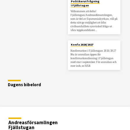
Politikerutfrågning
i Fjällstugan
Välkommen att delta!
Fjällstugan/Andreasförsamlingen,
som är del av Equmeniakyrkan, vill på
detta sätt ge möjlighet att från
civilsamhällets synvinkel fråga ut
våra toppkandidater…
Konfa 2026/2027
Konfirmation i Fjällstugan 2026/2027
Nu är anmälan öppen för
konfirmationsläsning i Fjällstugan
med star i september. För anmälan och
mer info, se HÄR
Dagens bibelord
Andreasförsamlingen
Fjällstugan