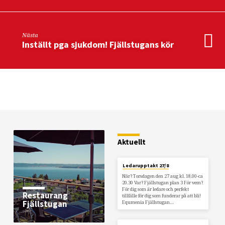
Nästa
Inställt pga sjukdom! Fjällstugans kör
Aktuellt
Ledarupptakt 27/8
När? Torsdagen den 27 aug kl. 18.00-ca
20.30 Var? Fjällstugan plan 3 För vem?
För dig som är ledare och perfekt
Restaurang
tillfälle för dig som funderar på att bli!
Equmenia Fjällstugan…
Fjällstugan