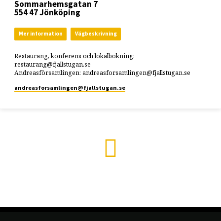
Sommarhemsgatan 7
554 47 Jönköping
Mer information
Vägbeskrivning
Restaurang, konferens och lokalbokning:
restaurang@fjallstugan.se
Andreasförsamlingen: andreasforsamlingen@fjallstugan.se
andreasforsamlingen​@fjallstugan.se