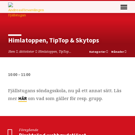
Himlatoppen, TipTop & Skytops
Hem
Aktiviteter
Himlatoppen, TipTop…
Kategorier
Månader
10:00 – 11:00
Himlatoppen,
TipTop
Fjällstugans söndagsskola, nu på ett annat sätt. Läs
&
mer
om vad som gäller för resp. grupp.
HÄR
Skytops
Föregående