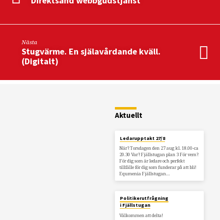
Direktsänd webbgudstjänst
Nästa
Stugvärme. En själavårdande kväll.
(Digitalt)
Restaurang
Fjällstugan
Aktuellt
Ledarupptakt 27/8
När? Torsdagen den 27 aug kl. 18.00-ca
20.30 Var? Fjällstugan plan 3 För vem?
För dig som är ledare och perfekt
tillfälle för dig som funderar på att bli!
Equmenia Fjällstugan…
Politikerutfrågning
i Fjällstugan
Välkommen att delta!