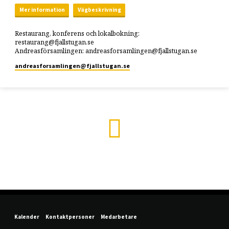
Mer information
Vägbeskrivning
Restaurang, konferens och lokalbokning:
restaurang@fjallstugan.se
Andreasförsamlingen: andreasforsamlingen@fjallstugan.se
andreasforsamlingen​@fjallstugan.se
Kalender
Kontaktpersoner
Medarbetare