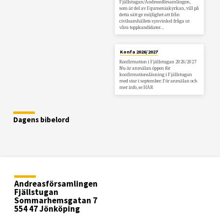
Fjällstugan/Andreasförsamlingen,
som är del av Equmeniakyrkan, vill på
detta sätt ge möjlighet att från
civilsamhällets synvinkel fråga ut
våra toppkandidater…
Konfa 2026/2027
Konfirmation i Fjällstugan 2026/2027
Nu är anmälan öppen för
konfirmationsläsning i Fjällstugan
med star i september. För anmälan och
mer info, se HÄR
Dagens bibelord
Andreasförsamlingen
Fjällstugan
Sommarhemsgatan 7
554 47 Jönköping