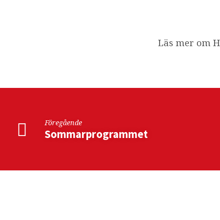
Hemma
–
Läs mer om
Unga
vuxna
Föregående
Sommarprogrammet