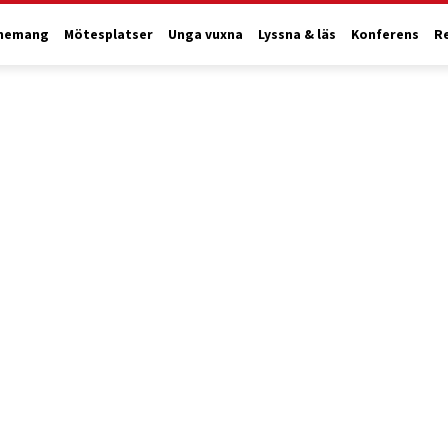
nemang
Mötesplatser
Unga vuxna
Lyssna & läs
Konferens
R