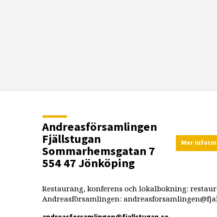
Andreasförsamlingen
Fjällstugan
Mer inform
Sommarhemsgatan 7
554 47 Jönköping
Restaurang, konferens och lokalbokning: restau
Andreasförsamlingen: andreasforsamlingen@fjal
andreasforsamlingen​@fjallstugan.se