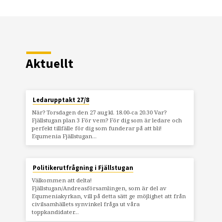
Aktuellt
Ledarupptakt 27/8
När? Torsdagen den 27 aug kl. 18.00-ca 20.30 Var?
Fjällstugan plan 3 För vem? För dig som är ledare och
perfekt tillfälle för dig som funderar på att bli!
Equmenia Fjällstugan…
Politikerutfrågning i Fjällstugan
Välkommen att delta!
Fjällstugan/Andreasförsamlingen, som är del av
Equmeniakyrkan, vill på detta sätt ge möjlighet att från
civilsamhällets synvinkel fråga ut våra
toppkandidater…