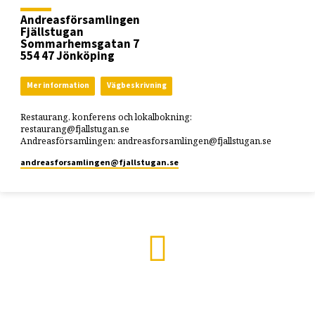
Andreasförsamlingen
Fjällstugan
Sommarhemsgatan 7
554 47 Jönköping
Mer information
Vägbeskrivning
Restaurang, konferens och lokalbokning:
restaurang@fjallstugan.se
Andreasförsamlingen: andreasforsamlingen@fjallstugan.se
andreasforsamlingen​@fjallstugan.se