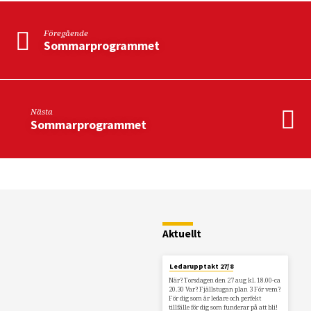
Föregående
Sommarprogrammet
Nästa
Sommarprogrammet
Restaurang
Fjällstugan
Aktuellt
Ledarupptakt 27/8
När? Torsdagen den 27 aug kl. 18.00-ca
20.30 Var? Fjällstugan plan 3 För vem?
För dig som är ledare och perfekt
tillfälle för dig som funderar på att bli!