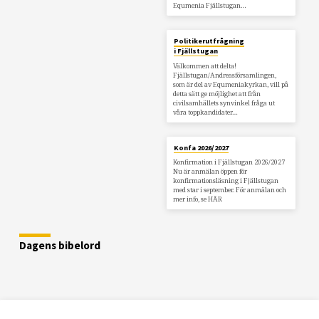
Equmenia Fjällstugan…
Politikerutfrågning
i Fjällstugan
Välkommen att delta!
Fjällstugan/Andreasförsamlingen,
som är del av Equmeniakyrkan, vill på
detta sätt ge möjlighet att från
civilsamhällets synvinkel fråga ut
våra toppkandidater…
Konfa 2026/2027
Konfirmation i Fjällstugan 2026/2027
Nu är anmälan öppen för
konfirmationsläsning i Fjällstugan
med star i september. För anmälan och
mer info, se HÄR
Dagens bibelord