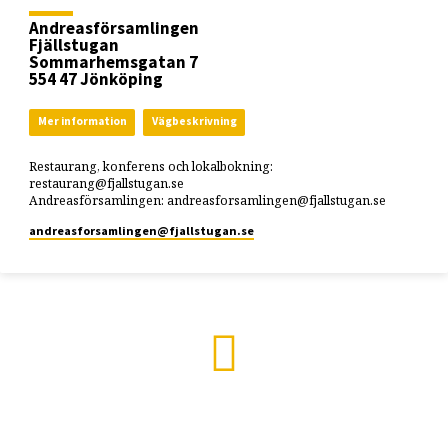
Andreasförsamlingen
Fjällstugan
Sommarhemsgatan 7
554 47 Jönköping
Mer information
Vägbeskrivning
Restaurang, konferens och lokalbokning:
restaurang@fjallstugan.se
Andreasförsamlingen: andreasforsamlingen@fjallstugan.se
andreasforsamlingen​@fjallstugan.se