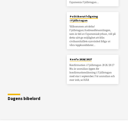
Equmenia Fjällstugan…
Politikerutfrågning
i Fjällstugan
Välkommen att delta!
Fjällstugan/Andreasförsamlingen,
som är del av Equmeniakyrkan, vill på
detta sätt ge möjlighet att från
civilsamhällets synvinkel fråga ut
våra toppkandidater…
Konfa 2026/2027
Konfirmation i Fjällstugan 2026/2027
Nu är anmälan öppen för
konfirmationsläsning i Fjällstugan
med star i september. För anmälan och
mer info, se HÄR
Dagens bibelord