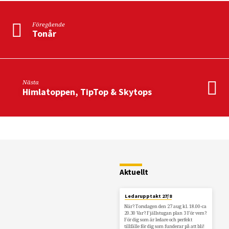
Föregående
Tonår
Nästa
Himlatoppen, TipTop & Skytops
Restaurang
Fjällstugan
Aktuellt
Ledarupptakt 27/8
När? Torsdagen den 27 aug kl. 18.00-ca
20.30 Var? Fjällstugan plan 3 För vem?
För dig som är ledare och perfekt
tillfälle för dig som funderar på att bli!