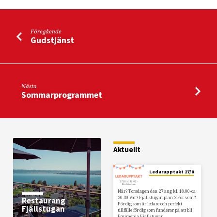
Föregående
Gudstjänst
Nästa
Sommarprogrammet
Aktuellt
Ledarupptakt 27/8
När? Torsdagen den 27 aug kl. 18.00-ca
20.30 Var? Fjällstugan plan 3 För vem?
Restaurang
För dig som är ledare och perfekt
Fjällstugan
tillfälle för dig som funderar på att bli!
Equmenia Fjällstugan…