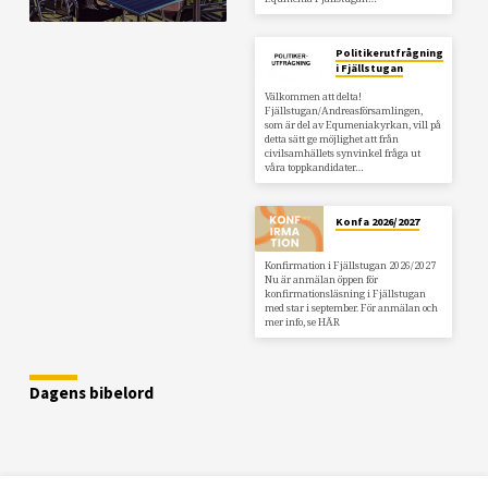
Politikerutfrågning
i Fjällstugan
Välkommen att delta!
Fjällstugan/Andreasförsamlingen,
som är del av Equmeniakyrkan, vill på
detta sätt ge möjlighet att från
civilsamhällets synvinkel fråga ut
våra toppkandidater…
Konfa 2026/2027
Konfirmation i Fjällstugan 2026/2027
Nu är anmälan öppen för
konfirmationsläsning i Fjällstugan
med star i september. För anmälan och
mer info, se HÄR
Dagens bibelord