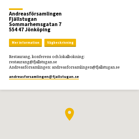
Andreasförsamlingen
Fjällstugan
Sommarhemsgatan 7
554 47 Jönköping
Mer information
Vägbeskrivning
Restaurang, konferens och lokalbokning:
restaurang@fjallstugan.se
Andreasförsamlingen: andreasforsamlingen@fjallstugan.se
andreasforsamlingen​@fjallstugan.se