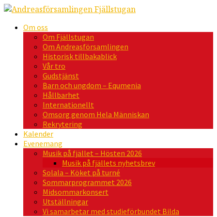
Om oss
Om Fjällstugan
Om Andreasförsamlingen
Historisk tillbakablick
Vår tro
Gudstjänst
Barn och ungdom – Equmenia
Hållbarhet
Internationellt
Omsorg genom Hela Människan
Rekrytering
Kalender
Evenemang
Musik på fjället – Hösten 2026
Musik på fjällets nyhetsbrev
Solala – Köket på turné
Sommarprogrammet 2026
Midsommarkonsert
Utställningar
Vi samarbetar med studieförbundet Bilda