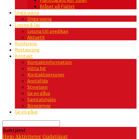
Fjällstugans kör Jubel
Blåset på Fjället
Unga vuxna
Unga vuxna
Lyssna & läs
Lyssna till predikan
Aktuellt
Konferens
Restaurang
Kontakt
Kontaktinformation
Hitta hit
Kontaktpersoner
Anställda
Styrelsen
Ge en gåva
Samtalshjälp
Böneämne
Ge en gåva
Sök
Gudstjänst
Hem
Aktiviteter
Gudstjänst