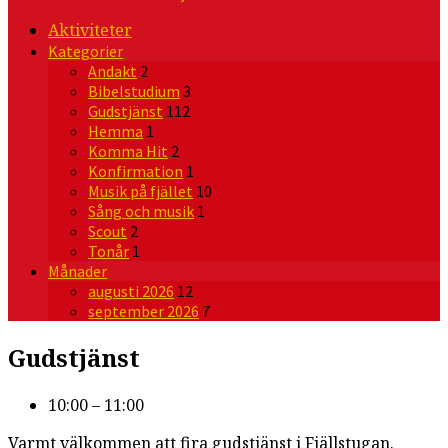
Aktiviteter
Kategorier
Andakt
2
Bibelstudium
3
Gudstjänst
112
Hemma
1
Komma Hit
2
Konfirmation
1
Musik på fjället
10
Sång och musik
1
Scout
2
Tonår
1
Månader
augusti 2026
12
september 2026
7
Gudstjänst
10:00 – 11:00
Varmt välkommen att fira gudstjänst i Fjällstugan.