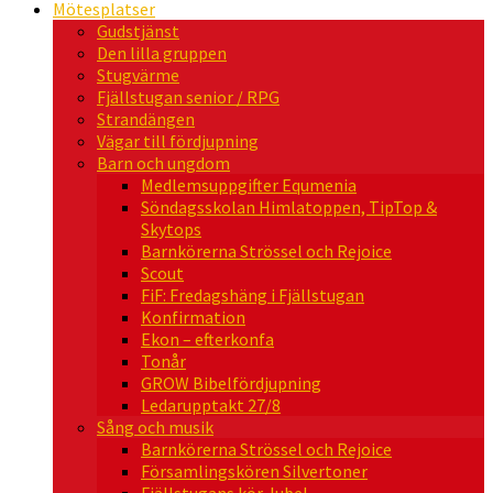
Mötesplatser
Gudstjänst
Den lilla gruppen
Stugvärme
Fjällstugan senior / RPG
Strandängen
Vägar till fördjupning
Barn och ungdom
Medlemsuppgifter Equmenia
Söndagsskolan Himlatoppen, TipTop &
Skytops
Barnkörerna Strössel och Rejoice
Scout
FiF: Fredagshäng i Fjällstugan
Konfirmation
Ekon – efterkonfa
Tonår
GROW Bibelfördjupning
Ledarupptakt 27/8
Sång och musik
Barnkörerna Strössel och Rejoice
Församlingskören Silvertoner