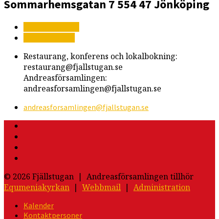
Sommarhemsgatan 7
554 47 Jönköping
Mer information
Vägbeskrivning
Restaurang, konferens och lokalbokning:
restaurang@fjallstugan.se
Andreasförsamlingen:
andreasforsamlingen@fjallstugan.se
andreasforsamlingen​@fjallstugan.se
© 2026 Fjällstugan | Andreasförsamlingen tillhör
Equmeniakyrkan
|
Webbmail
|
Administration
Kalender
Kontaktpersoner