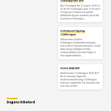
Ledarupptakt 27/8
När? Torsdagen den 27 aug kl. 18.00-ca
20.30 Var? Fjällstugan plan 3 För vem?
För dig som är ledare och perfekt
tillfälle för dig som funderar på att bli!
Equmenia Fjällstugan…
Politikerutfrågning
i Fjällstugan
Välkommen att delta!
Fjällstugan/Andreasförsamlingen,
som är del av Equmeniakyrkan, vill på
detta sätt ge möjlighet att från
civilsamhällets synvinkel fråga ut
våra toppkandidater…
Konfa 2026/2027
Konfirmation i Fjällstugan 2026/2027
Nu är anmälan öppen för
konfirmationsläsning i Fjällstugan
med star i september. För anmälan och
mer info, se HÄR
Dagens bibelord