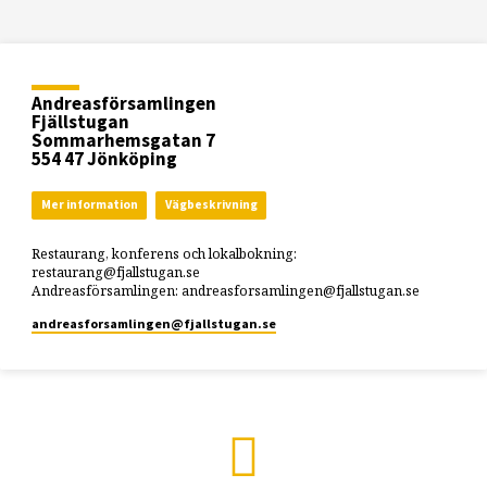
Andreasförsamlingen
Fjällstugan
Sommarhemsgatan 7
554 47 Jönköping
Mer information
Vägbeskrivning
Restaurang, konferens och lokalbokning:
restaurang@fjallstugan.se
Andreasförsamlingen: andreasforsamlingen@fjallstugan.se
andreasforsamlingen​@fjallstugan.se