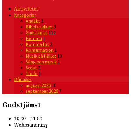
Aktiviteter
Kategorier
Andakt
2
Bibelstudium
3
Gudstjänst
112
Hemma
1
Komma Hit
2
Konfirmation
1
Musik på fjället
10
Sång och musik
1
Scout
2
Tonår
1
Månader
augusti 2026
10
september 2026
7
Gudstjänst
10:00 – 11:00
Webbsändning