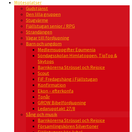
Mötesplatser
Gudstjänst
Den lilla gruppen
Stugvärme
Fjällstugan senior / RPG
Strandängen
Vägar till fördjupning
Barn och ungdom
Medlemsuppgifter Equmenia
Söndagsskolan Himlatoppen, TipTop &
Skytops
Barnkörerna Strössel och Rejoice
Scout
FiF: Fredagshäng i Fjällstugan
Konfirmation
Ekon – efterkonfa
Tonår
GROW Bibelfördjupning
Ledarupptakt 27/8
Sång och musik
Barnkörerna Strössel och Rejoice
Församlingskören Silvertoner