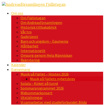
Om oss
Om Fjällstugan
Om Andreasförsamlingen
Historisk tillbakablick
Vår tro
Gudstjänst
Barn och ungdom – Equmenia
Hållbarhet
Internationellt
Omsorg genom Hela Människan
Rekrytering
Kalender
Evenemang
Musik på fjället – Hösten 2026
Musik på fjällets nyhetsbrev
Solala – Köket på turné
Sommarprogrammet 2026
Midsommarkonsert
Utställningar
Vi samarbetar med studieförbundet Bilda