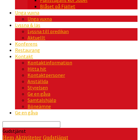
Fjällstugans kör Jubel
Blåset på Fjället
Unga vuxna
Unga vuxna
Lyssna & läs
Lyssna till predikan
Aktuellt
Konferens
Restaurang
Kontakt
Kontaktinformation
Hitta hit
Kontaktpersoner
Anställda
Styrelsen
Ge en gåva
Samtalshjälp
Böneämne
Ge en gåva
Sök
Gudstjänst
Hem
Aktiviteter
Gudstjänst