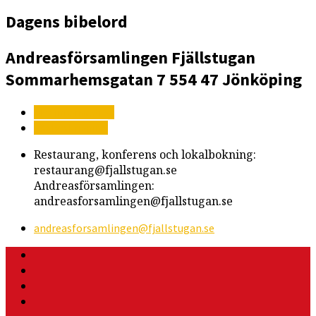
Dagens bibelord
Andreasförsamlingen
Fjällstugan
Sommarhemsgatan 7
554 47 Jönköping
Mer information
Vägbeskrivning
Restaurang, konferens och lokalbokning:
restaurang@fjallstugan.se
Andreasförsamlingen:
andreasforsamlingen@fjallstugan.se
andreasforsamlingen​@fjallstugan.se