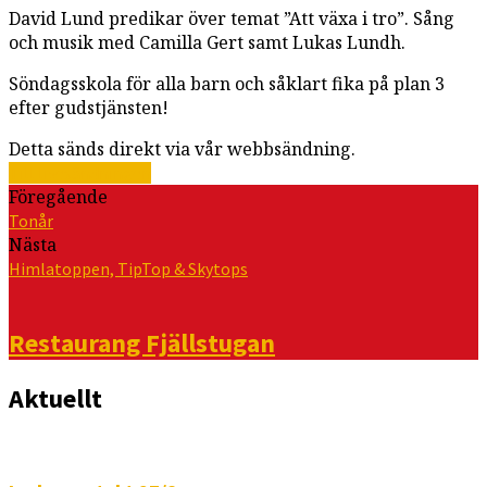
David Lund predikar över temat ”Att växa i tro”. Sång
och musik med Camilla Gert samt Lukas Lundh.
Söndagsskola för alla barn och såklart fika på plan 3
efter gudstjänsten!
Detta sänds direkt via vår webbsändning.
Till livesändningen
Föregående
Tonår
Nästa
Himlatoppen, TipTop & Skytops
Restaurang Fjällstugan
Aktuellt