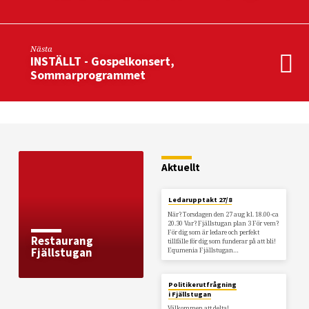
Nästa
INSTÄLLT - Gospelkonsert,
Sommarprogrammet
Aktuellt
Ledarupptakt 27/8
När? Torsdagen den 27 aug kl. 18.00-ca
20.30 Var? Fjällstugan plan 3 För vem?
För dig som är ledare och perfekt
Restaurang
tillfälle för dig som funderar på att bli!
Equmenia Fjällstugan…
Fjällstugan
Politikerutfrågning
i Fjällstugan
Välkommen att delta!