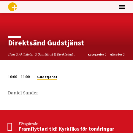
Direktsänd Gudstjänst
Hem
Aktiviteter
Gudstjänst
Direktsänd…
Kategorier
Månader
10:00 – 11:00
Gudstjänst
Direktsänd
Gudstjänst
Daniel Sander
Föregående
Framflyttad tid! Kyrkfika för tonåringar