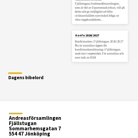
Fjällstugan/Andreasförsamlingen,
som är del av Equmeniakyrkan, vill på
detta sätt ge möjlighet att från
civilsamhällets synvinkel fråga ut
våra toppkandidater…
Konfa 2026/2027
Konfirmation i Fjällstugan 2026/2027
Nu är anmälan öppen för
konfirmationsläsning i Fjällstugan
med star i september. För anmälan och
mer info, se HÄR
Dagens bibelord
Andreasförsamlingen
Fjällstugan
Sommarhemsgatan 7
554 47 Jönköping