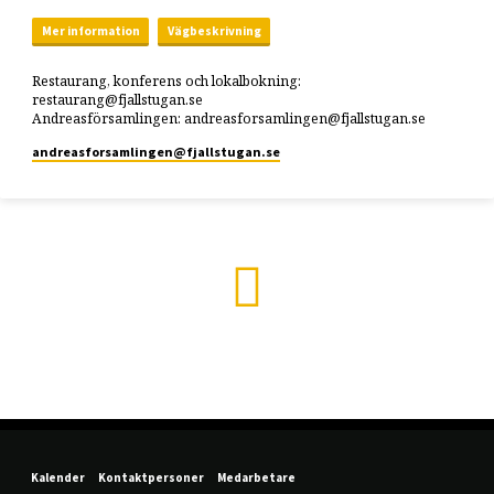
Mer information
Vägbeskrivning
Restaurang, konferens och lokalbokning:
restaurang@fjallstugan.se
Andreasförsamlingen: andreasforsamlingen@fjallstugan.se
andreasforsamlingen​@fjallstugan.se
Kalender
Kontaktpersoner
Medarbetare