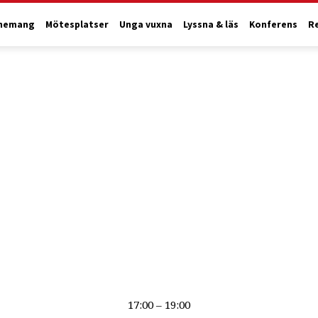
nemang
Mötesplatser
Unga vuxna
Lyssna & läs
Konferens
R
17:00 – 19:00