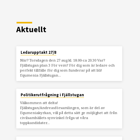
Aktuellt
Ledarupptakt 27/8
När? Torsdagen den 27 aug kl. 18.00-ca 20.30 Var?
Fjällstugan plan 3 För vem? För dig som är ledare och
perfekt tillfälle för dig som funderar på att bli!
Equmenia Fjällstugan…
Politikerutfrågning i Fjällstugan
Välkommen att delta!
Fjällstugan/Andreasförsamlingen, som är del av
Equmeniakyrkan, vill på detta sätt ge möjlighet att från
civilsamhällets synvinkel fråga ut våra
toppkandidater…