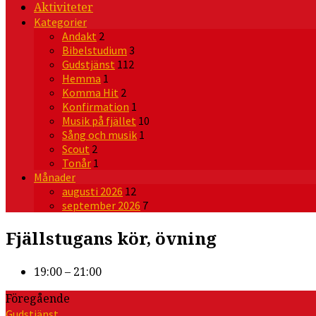
Aktiviteter
Kategorier
Andakt
2
Bibelstudium
3
Gudstjänst
112
Hemma
1
Komma Hit
2
Konfirmation
1
Musik på fjället
10
Sång och musik
1
Scout
2
Tonår
1
Månader
augusti 2026
12
september 2026
7
Fjällstugans kör, övning
19:00 – 21:00
Föregående
Gudstjänst