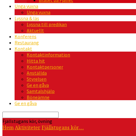
Blåset på Fjället
Unga vuxna
Unga vuxna
Lyssna & läs
Lyssna till predikan
Aktuellt
Konferens
Restaurang
Kontakt
Kontaktinformation
Hitta hit
Kontaktpersoner
Anställda
Styrelsen
Ge en gåva
Samtalshjälp
Böneämne
Ge en gåva
Sök
Fjällstugans kör, övning
Hem
Aktiviteter
Fjällstugans kör,…