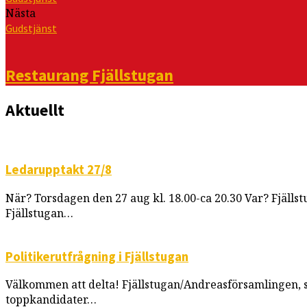
Nästa
Gudstjänst
Restaurang Fjällstugan
Aktuellt
Ledarupptakt 27/8
När? Torsdagen den 27 aug kl. 18.00-ca 20.30 Var? Fjällst
Fjällstugan…
Politikerutfrågning i Fjällstugan
Välkommen att delta! Fjällstugan/Andreasförsamlingen, so
toppkandidater…