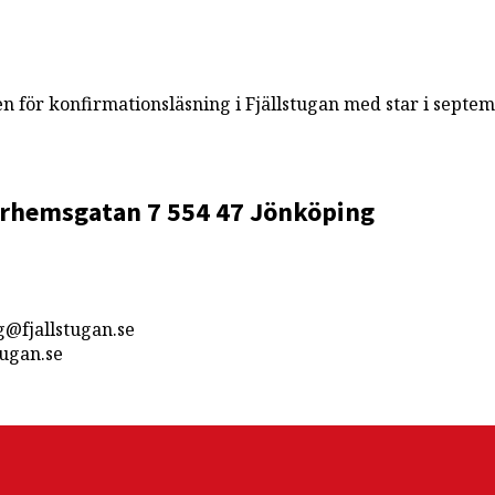
n för konfirmationsläsning i Fjällstugan med star i septe
rhemsgatan 7
554 47 Jönköping
g@fjallstugan.se
ugan.se