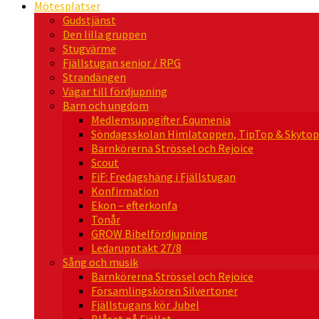
Mötesplatser
Gudstjänst
Den lilla gruppen
Stugvärme
Fjällstugan senior / RPG
Strandängen
Vägar till fördjupning
Barn och ungdom
Medlemsuppgifter Equmenia
Söndagsskolan Himlatoppen, TipTop & Skytop
Barnkörerna Strössel och Rejoice
Scout
FiF: Fredagshäng i Fjällstugan
Konfirmation
Ekon – efterkonfa
Tonår
GROW Bibelfördjupning
Ledarupptakt 27/8
Sång och musik
Barnkörerna Strössel och Rejoice
Församlingskören Silvertoner
Fjällstugans kör Jubel