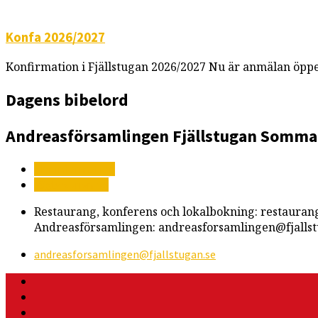
Konfa 2026/2027
Konfirmation i Fjällstugan 2026/2027 Nu är anmälan öppe
Dagens bibelord
Andreasförsamlingen
Fjällstugan
Somma
Mer information
Vägbeskrivning
Restaurang, konferens och lokalbokning: restauran
Andreasförsamlingen: andreasforsamlingen@fjallst
andreasforsamlingen​@fjallstugan.se