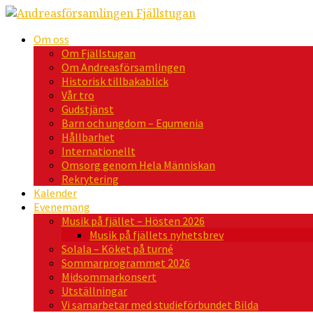
Om oss
Om Fjällstugan
Om Andreasförsamlingen
Historisk tillbakablick
Vår tro
Gudstjänst
Barn och ungdom – Equmenia
Hållbarhet
Internationellt
Omsorg genom Hela Människan
Rekrytering
Kalender
Evenemang
Musik på fjället – Hösten 2026
Musik på fjällets nyhetsbrev
Solala – Köket på turné
Sommarprogrammet 2026
Midsommarkonsert
Utställningar
Vi samarbetar med studieförbundet Bilda