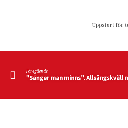
Fjällstugans
kör
Uppstart för 
Föregående
"Sånger man minns". Allsångskväll