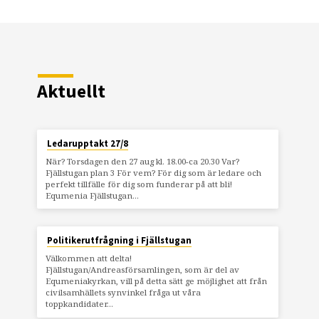
Aktuellt
Ledarupptakt 27/8
När? Torsdagen den 27 aug kl. 18.00-ca 20.30 Var?
Fjällstugan plan 3 För vem? För dig som är ledare och
perfekt tillfälle för dig som funderar på att bli!
Equmenia Fjällstugan…
Politikerutfrågning i Fjällstugan
Välkommen att delta!
Fjällstugan/Andreasförsamlingen, som är del av
Equmeniakyrkan, vill på detta sätt ge möjlighet att från
civilsamhällets synvinkel fråga ut våra
toppkandidater…