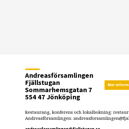
Andreasförsamlingen
Fjällstugan
Mer inform
Sommarhemsgatan 7
554 47 Jönköping
Restaurang, konferens och lokalbokning: restau
Andreasförsamlingen: andreasforsamlingen@fjal
andreasforsamlingen​@fjallstugan.se