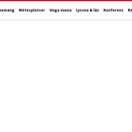
nemang
Mötesplatser
Unga vuxna
Lyssna & läs
Konferens
R