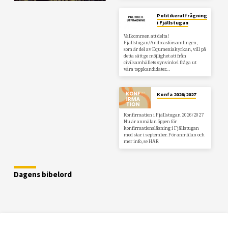
Politikerutfrågning
i Fjällstugan
Välkommen att delta!
Fjällstugan/Andreasförsamlingen,
som är del av Equmeniakyrkan, vill på
detta sätt ge möjlighet att från
civilsamhällets synvinkel fråga ut
våra toppkandidater…
Konfa 2026/2027
Konfirmation i Fjällstugan 2026/2027
Nu är anmälan öppen för
konfirmationsläsning i Fjällstugan
med star i september. För anmälan och
mer info, se HÄR
Dagens bibelord