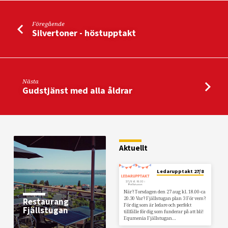
Föregående
Silvertoner - höstupptakt
Nästa
Gudstjänst med alla åldrar
Aktuellt
Ledarupptakt 27/8
När? Torsdagen den 27 aug kl. 18.00-ca
20.30 Var? Fjällstugan plan 3 För vem?
Restaurang
För dig som är ledare och perfekt
Fjällstugan
tillfälle för dig som funderar på att bli!
Equmenia Fjällstugan…