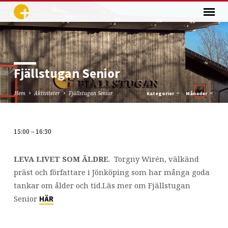
Fjällstugan Senior
Hem
Aktiviteter
Fjällstugan Senior
Kategorier
Månader
15:00 – 16:30
Fjällstugan
Senior
LEVA LIVET SOM ÄLDRE
. Torgny Wirén, välkänd
präst och författare i Jönköping som har många goda
tankar om ålder och tid.Läs mer om Fjällstugan
Senior
HÄR