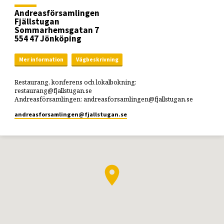
Andreasförsamlingen
Fjällstugan
Sommarhemsgatan 7
554 47 Jönköping
Mer information
Vägbeskrivning
Restaurang, konferens och lokalbokning:
restaurang@fjallstugan.se
Andreasförsamlingen: andreasforsamlingen@fjallstugan.se
andreasforsamlingen​@fjallstugan.se