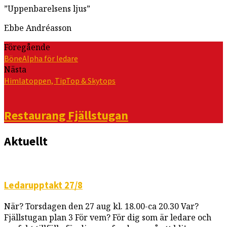
”Uppenbarelsens ljus”
Ebbe Andréasson
Föregående
BöneAlpha för ledare
Nästa
Himlatoppen, TipTop & Skytops
Restaurang Fjällstugan
Aktuellt
Ledarupptakt 27/8
När? Torsdagen den 27 aug kl. 18.00-ca 20.30 Var?
Fjällstugan plan 3 För vem? För dig som är ledare och