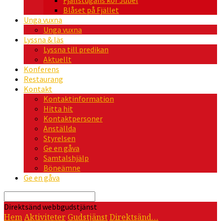
Fjällstugans kör Jubel
Blåset på Fjället
Unga vuxna
Unga vuxna
Lyssna & läs
Lyssna till predikan
Aktuellt
Konferens
Restaurang
Kontakt
Kontaktinformation
Hitta hit
Kontaktpersoner
Anställda
Styrelsen
Ge en gåva
Samtalshjälp
Böneämne
Ge en gåva
Sök
Direktsänd webbgudstjänst
Hem
Aktiviteter
Gudstjänst
Direktsänd…