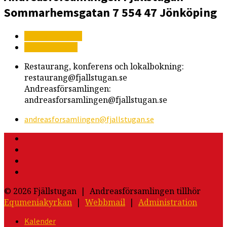
Sommarhemsgatan 7
554 47 Jönköping
Mer information
Vägbeskrivning
Restaurang, konferens och lokalbokning:
restaurang@fjallstugan.se
Andreasförsamlingen:
andreasforsamlingen@fjallstugan.se
andreasforsamlingen​@fjallstugan.se
© 2026 Fjällstugan | Andreasförsamlingen tillhör
Equmeniakyrkan
|
Webbmail
|
Administration
Kalender