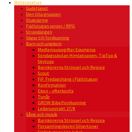
Mötesplatser
Gudstjänst
Den lilla gruppen
Stugvärme
Fjällstugan senior / RPG
Strandängen
Vägar till fördjupning
Barn och ungdom
Medlemsuppgifter Equmenia
Söndagsskolan Himlatoppen, TipTop &
Skytops
Barnkörerna Strössel och Rejoice
Scout
FiF: Fredagshäng i Fjällstugan
Konfirmation
Ekon – efterkonfa
Tonår
GROW Bibelfördjupning
Ledarupptakt 27/8
Sång och musik
Barnkörerna Strössel och Rejoice
Församlingskören Silvertoner