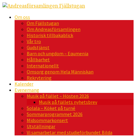
Om oss
Om Fjällstugan
Om Andreasförsamlingen
Historisk tillbakablick
Vår tro
Gudstjänst
Barn och ungdom – Equmenia
Hållbarhet
Internationellt
Omsorg genom Hela Människan
Rekrytering
Kalender
Evenemang
Musik på fjället – Hösten 2026
Musik på fjällets nyhetsbrev
Solala – Köket på turné
Sommarprogrammet 2026
Midsommarkonsert
Utställningar
Vi samarbetar med studieförbundet Bilda