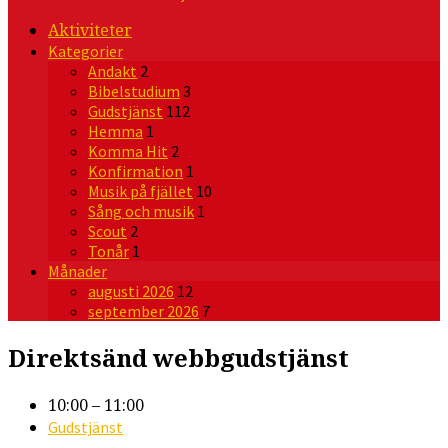
Aktiviteter
Kategorier
Andakt
2
Bibelstudium
3
Gudstjänst
112
Hemma
1
Komma Hit
2
Konfirmation
1
Musik på fjället
10
Sång och musik
1
Scout
2
Tonår
1
Månader
augusti 2026
12
september 2026
7
Direktsänd webbgudstjänst
10:00 – 11:00
Gudstjänst