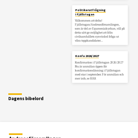
Politikerutfrågning
i Fjällstugan
Välkommen att delta!
Fjällstugan/Andreasförsamlingen,
som är del av Equmeniakyrkan, vill på
detta sätt ge möjlighet att från
civilsamhällets synvinkel fråga ut
våra toppkandidater…
Konfa 2026/2027
Konfirmation i Fjällstugan 2026/2027
Nu är anmälan öppen för
konfirmationsläsning i Fjällstugan
med star i september. För anmälan och
mer info, se HÄR
Dagens bibelord