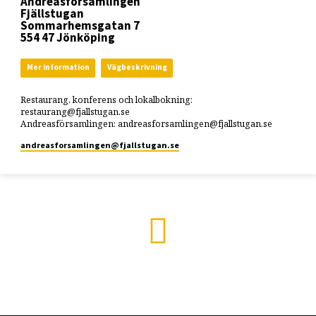
Andreasförsamlingen
Fjällstugan
Sommarhemsgatan 7
554 47 Jönköping
Mer information
Vägbeskrivning
Restaurang, konferens och lokalbokning:
restaurang@fjallstugan.se
Andreasförsamlingen: andreasforsamlingen@fjallstugan.se
andreasforsamlingen​@fjallstugan.se