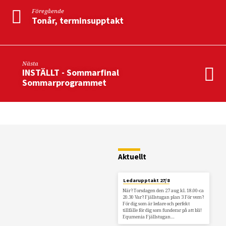
Föregående
Tonår, terminsupptakt
Nästa
INSTÄLLT - Sommarfinal
Sommarprogrammet
Restaurang
Fjällstugan
Aktuellt
Ledarupptakt 27/8
När? Torsdagen den 27 aug kl. 18.00-ca
20.30 Var? Fjällstugan plan 3 För vem?
För dig som är ledare och perfekt
tillfälle för dig som funderar på att bli!
Equmenia Fjällstugan…