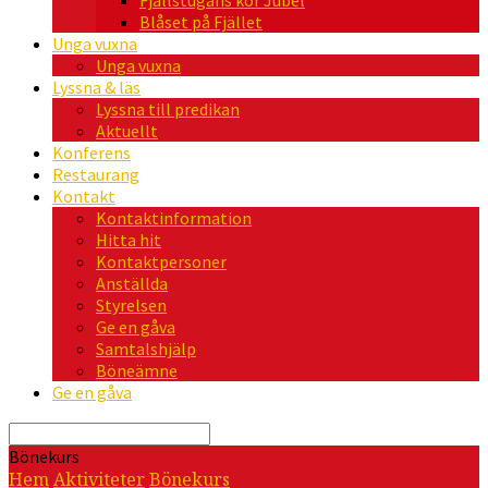
Fjällstugans kör Jubel
Blåset på Fjället
Unga vuxna
Unga vuxna
Lyssna & läs
Lyssna till predikan
Aktuellt
Konferens
Restaurang
Kontakt
Kontaktinformation
Hitta hit
Kontaktpersoner
Anställda
Styrelsen
Ge en gåva
Samtalshjälp
Böneämne
Ge en gåva
Sök
Bönekurs
Hem
Aktiviteter
Bönekurs