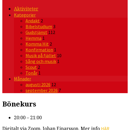
Aktiviteter
Kategorier
Andakt
2
Bibelstudium
3
Gudstjänst
112
Hemma
1
Komma Hit
2
Konfirmation
1
Musik på fjället
10
Sång och musik
1
Scout
2
Tonår
1
Månader
augusti 2026
12
september 2026
7
Bönekurs
20:00 – 21:00
Digitalt via Zoom, Johan Einarsson. Mer info
HÄR