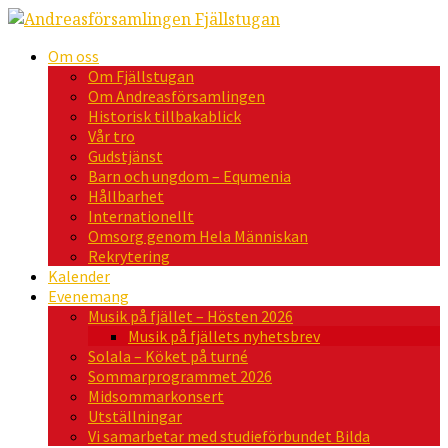
Om oss
Om Fjällstugan
Om Andreasförsamlingen
Historisk tillbakablick
Vår tro
Gudstjänst
Barn och ungdom – Equmenia
Hållbarhet
Internationellt
Omsorg genom Hela Människan
Rekrytering
Kalender
Evenemang
Musik på fjället – Hösten 2026
Musik på fjällets nyhetsbrev
Solala – Köket på turné
Sommarprogrammet 2026
Midsommarkonsert
Utställningar
Vi samarbetar med studieförbundet Bilda