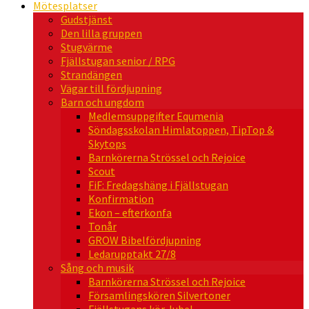
Mötesplatser
Gudstjänst
Den lilla gruppen
Stugvärme
Fjällstugan senior / RPG
Strandängen
Vägar till fördjupning
Barn och ungdom
Medlemsuppgifter Equmenia
Söndagsskolan Himlatoppen, TipTop &
Skytops
Barnkörerna Strössel och Rejoice
Scout
FiF: Fredagshäng i Fjällstugan
Konfirmation
Ekon – efterkonfa
Tonår
GROW Bibelfördjupning
Ledarupptakt 27/8
Sång och musik
Barnkörerna Strössel och Rejoice
Församlingskören Silvertoner