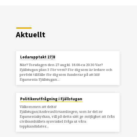
Aktuellt
Ledarupptakt 27/8
När? Torsdagen den 27 aug kl. 18.00-ca 20.30 Var?
Fjällstugan plan 3 För vem? För dig som är ledare och
perfekt tillfälle för dig som funderar på att bli!
Equmenia Fjällstugan…
Politikerutfrågning i Fjällstugan
Välkommen att delta!
Fjällstugan/Andreasförsamlingen, som är del av
Equmeniakyrkan, vill på detta sätt ge möjlighet att från
civilsamhällets synvinkel fråga ut våra
toppkandidater…