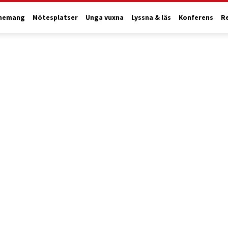
nemang
Mötesplatser
Unga vuxna
Lyssna & läs
Konferens
R