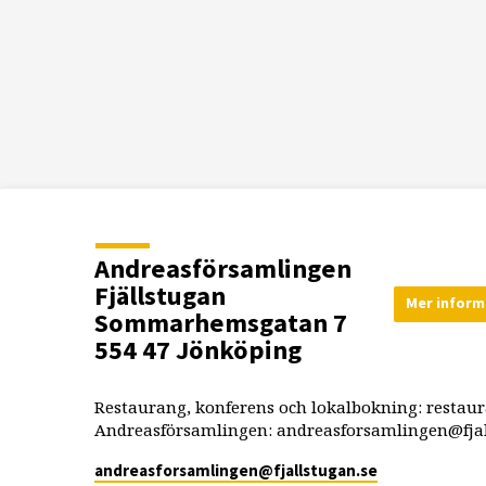
Andreasförsamlingen
Fjällstugan
Mer inform
Sommarhemsgatan 7
554 47 Jönköping
Restaurang, konferens och lokalbokning: restau
Andreasförsamlingen: andreasforsamlingen@fjal
andreasforsamlingen​@fjallstugan.se