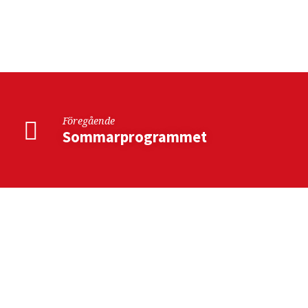
Blåset
på
fjället
Föregående
rep
Sommarprogrammet