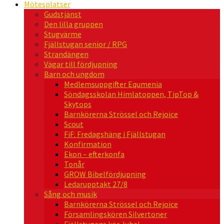
Mötesplatser
Gudstjänst
Den lilla gruppen
Stugvärme
Fjällstugan senior / RPG
Strandängen
Vägar till fördjupning
Barn och ungdom
Medlemsuppgifter Equmenia
Söndagsskolan Himlatoppen, TipTop &
Skytops
Barnkörerna Strössel och Rejoice
Scout
FiF: Fredagshäng i Fjällstugan
Konfirmation
Ekon – efterkonfa
Tonår
GROW Bibelfördjupning
Ledarupptakt 27/8
Sång och musik
Barnkörerna Strössel och Rejoice
Församlingskören Silvertoner