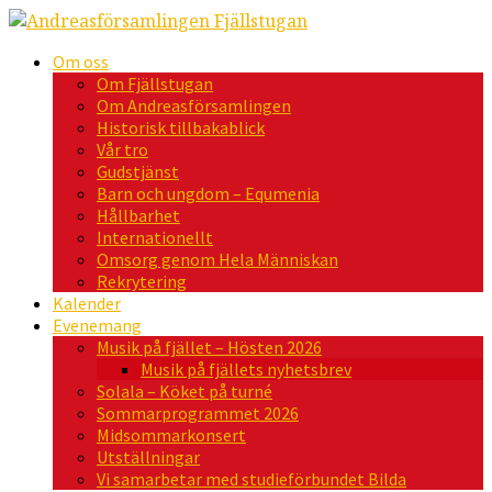
Om oss
Om Fjällstugan
Om Andreasförsamlingen
Historisk tillbakablick
Vår tro
Gudstjänst
Barn och ungdom – Equmenia
Hållbarhet
Internationellt
Omsorg genom Hela Människan
Rekrytering
Kalender
Evenemang
Musik på fjället – Hösten 2026
Musik på fjällets nyhetsbrev
Solala – Köket på turné
Sommarprogrammet 2026
Midsommarkonsert
Utställningar
Vi samarbetar med studieförbundet Bilda