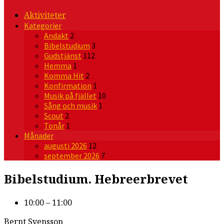
Aktiviteter
Kategorier
Andakt
2
Bibelstudium
3
Gudstjänst
112
Hemma
1
Komma Hit
2
Konfirmation
1
Musik på fjället
10
Sång och musik
1
Scout
2
Tonår
1
Månader
augusti 2026
12
september 2026
7
Bibelstudium. Hebreerbrevet
10:00 – 11:00
Bernt Svensson