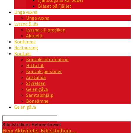
Fjällstugans kör Jubel
Blåset på Fjället
Unga vuxna
Unga vuxna
Lyssna & läs
Lyssna till predikan
Aktuellt
Konferens
Restaurang
Kontakt
Kontaktinformation
Hitta hit
Kontaktpersoner
Anställda
Styrelsen
Ge en gåva
Samtalshjälp
Böneämne
Ge en gåva
Sök
Bibelstudium. Hebreerbrevet
Hem
Aktiviteter
Bibelstudium.…