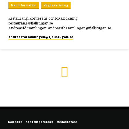
Mer information
Vägbeskrivning
Restaurang, konferens och lokalbokning:
restaurang@fjallstugan.se
Andreasförsamlingen: andreasforsamlingen@fjallstugan.se
andreasforsamlingen​@fjallstugan.se
Kalender
Kontaktpersoner
Medarbetare