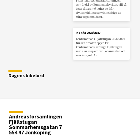
Fjällstugan/Andreasförsamlingen,
som är del av Equmeniakyrkan, vill på
detta sätt ge möjlighet att från
civilsamhällets synvinkel fråga ut
våra toppkandidater…
Konfa 2026/2027
Konfirmation i Fjällstugan 2026/2027
Nu är anmälan öppen för
konfirmationsläsning i Fjällstugan
med star i september. För anmälan och
mer info, se HÄR
Dagens bibelord
Andreasförsamlingen
Fjällstugan
Sommarhemsgatan 7
554 47 Jönköping