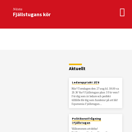
Nästa
Fjällstugans kör
Restaurang
Fjällstugan
Aktuellt
Ledarupptakt 27/8
När? Torsdagen den 27 aug kl. 18.00-ca
20.30 Var? Fjällstugan plan 3 För vem?
För dig som är ledare och perfekt
tillfälle för dig som funderar på att bli!
Equmenia Fjällstugan…
Politikerutfrågning
i Fjällstugan
Välkommen att delta!