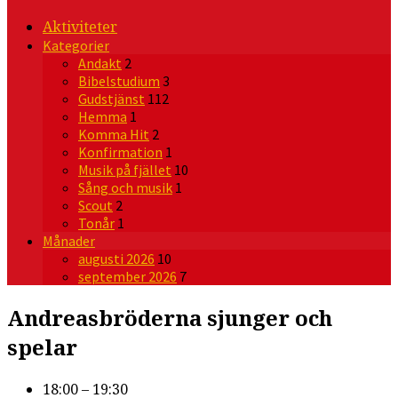
Aktiviteter
Kategorier
Andakt
2
Bibelstudium
3
Gudstjänst
112
Hemma
1
Komma Hit
2
Konfirmation
1
Musik på fjället
10
Sång och musik
1
Scout
2
Tonår
1
Månader
augusti 2026
10
september 2026
7
Andreasbröderna sjunger och
spelar
18:00 – 19:30