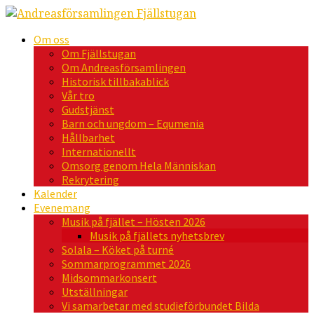
Om oss
Om Fjällstugan
Om Andreasförsamlingen
Historisk tillbakablick
Vår tro
Gudstjänst
Barn och ungdom – Equmenia
Hållbarhet
Internationellt
Omsorg genom Hela Människan
Rekrytering
Kalender
Evenemang
Musik på fjället – Hösten 2026
Musik på fjällets nyhetsbrev
Solala – Köket på turné
Sommarprogrammet 2026
Midsommarkonsert
Utställningar
Vi samarbetar med studieförbundet Bilda