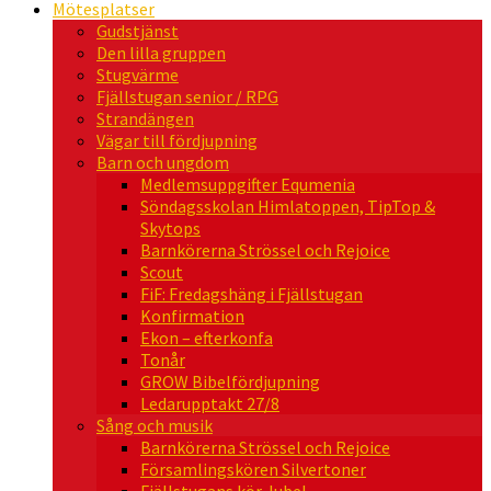
Mötesplatser
Gudstjänst
Den lilla gruppen
Stugvärme
Fjällstugan senior / RPG
Strandängen
Vägar till fördjupning
Barn och ungdom
Medlemsuppgifter Equmenia
Söndagsskolan Himlatoppen, TipTop &
Skytops
Barnkörerna Strössel och Rejoice
Scout
FiF: Fredagshäng i Fjällstugan
Konfirmation
Ekon – efterkonfa
Tonår
GROW Bibelfördjupning
Ledarupptakt 27/8
Sång och musik
Barnkörerna Strössel och Rejoice
Församlingskören Silvertoner