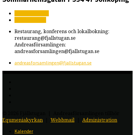
Mer information
Vägbeskrivning
Restaurang, konferens och lokalbokning:
restaurang@fjallstugan.se
Andreasförsamlingen:
andreasforsamlingen@fjallstugan.se
andreasforsamlingen​@fjallstugan.se
© 2026 Fjällstugan | Andreasförsamlingen tillhör
Equmeniakyrkan
|
Webbmail
|
Administration
Kalender