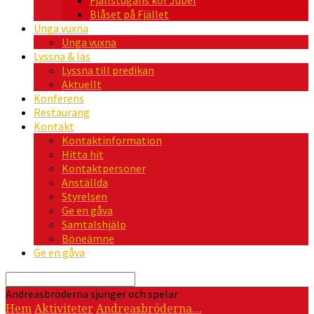
Fjällstugans kör Jubel
Blåset på Fjället
Unga vuxna
Unga vuxna
Lyssna & läs
Lyssna till predikan
Aktuellt
Konferens
Restaurang
Kontakt
Kontaktinformation
Hitta hit
Kontaktpersoner
Anställda
Styrelsen
Ge en gåva
Samtalshjälp
Böneämne
Ge en gåva
Sök
Andreasbröderna sjunger och spelar
Hem
Aktiviteter
Andreasbröderna…