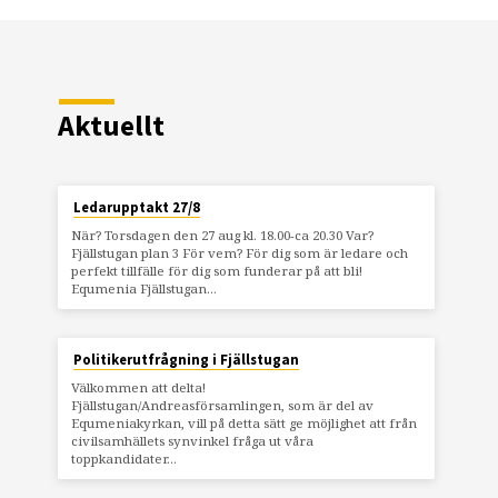
Aktuellt
Ledarupptakt 27/8
När? Torsdagen den 27 aug kl. 18.00-ca 20.30 Var?
Fjällstugan plan 3 För vem? För dig som är ledare och
perfekt tillfälle för dig som funderar på att bli!
Equmenia Fjällstugan…
Politikerutfrågning i Fjällstugan
Välkommen att delta!
Fjällstugan/Andreasförsamlingen, som är del av
Equmeniakyrkan, vill på detta sätt ge möjlighet att från
civilsamhällets synvinkel fråga ut våra
toppkandidater…