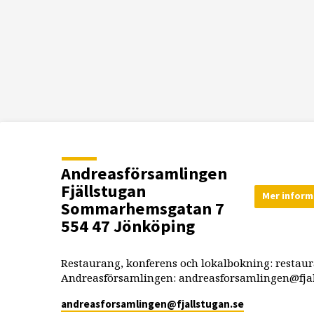
Andreasförsamlingen
Fjällstugan
Mer inform
Sommarhemsgatan 7
554 47 Jönköping
Restaurang, konferens och lokalbokning: restau
Andreasförsamlingen: andreasforsamlingen@fjal
andreasforsamlingen​@fjallstugan.se