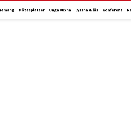
nemang
Mötesplatser
Unga vuxna
Lyssna & läs
Konferens
R