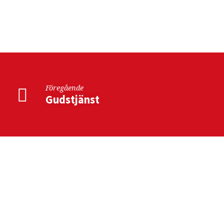
Andakt
på
Stattut
Föregående
Gudstjänst