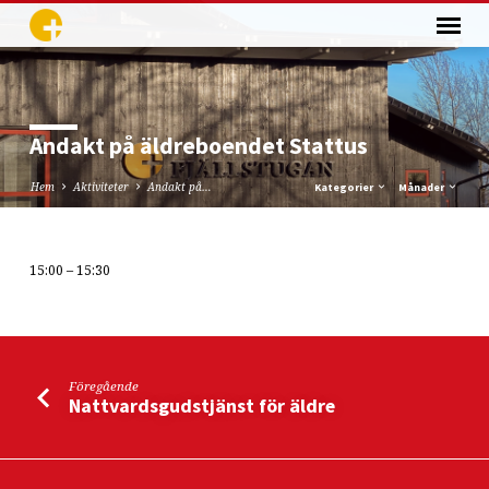
Andakt på äldreboendet Stattus
Hem
Aktiviteter
Andakt på…
Kategorier
Månader
15:00 – 15:30
Andakt
på
äldreboendet
Stattus
Föregående
Nattvardsgudstjänst för äldre