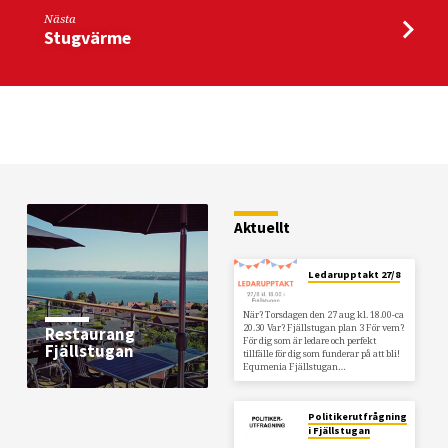
Nästa
Stugvärme
Aktuellt
Ledarupptakt 27/8
När? Torsdagen den 27 aug kl. 18.00-ca
20.30 Var? Fjällstugan plan 3 För vem?
Restaurang
För dig som är ledare och perfekt
Fjällstugan
tillfälle för dig som funderar på att bli!
Equmenia Fjällstugan…
Politikerutfrågning
i Fjällstugan