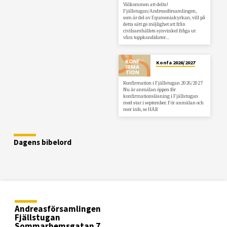
Välkommen att delta!
Fjällstugan/Andreasförsamlingen,
som är del av Equmeniakyrkan, vill på
detta sätt ge möjlighet att från
civilsamhällets synvinkel fråga ut
våra toppkandidater…
Konfa 2026/2027
Konfirmation i Fjällstugan 2026/2027
Nu är anmälan öppen för
konfirmationsläsning i Fjällstugan
med star i september. För anmälan och
mer info, se HÄR
Dagens bibelord
Andreasförsamlingen
Fjällstugan
Sommarhemsgatan 7