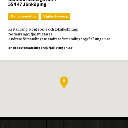
554 47 Jönköping
Mer information
Vägbeskrivning
Restaurang, konferens och lokalbokning:
restaurang@fjallstugan.se
Andreasförsamlingen: andreasforsamlingen@fjallstugan.se
andreasforsamlingen​@fjallstugan.se