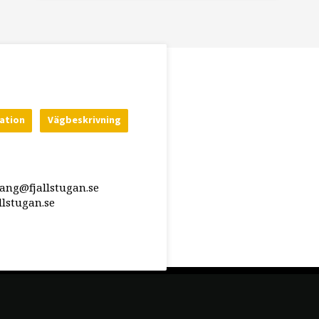
ation
Vägbeskrivning
rang@fjallstugan.se
lstugan.se