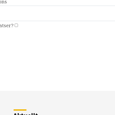
ons
atser?