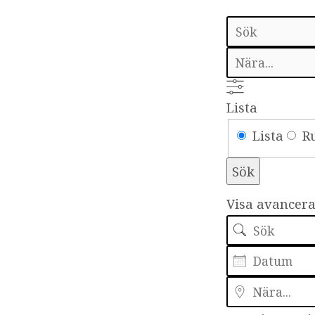
Sök
Plats
Nära...
Lista
Search
Lista
R
Results
Sök
View
Visa avancera
Type
Sök
Datum
Nära...