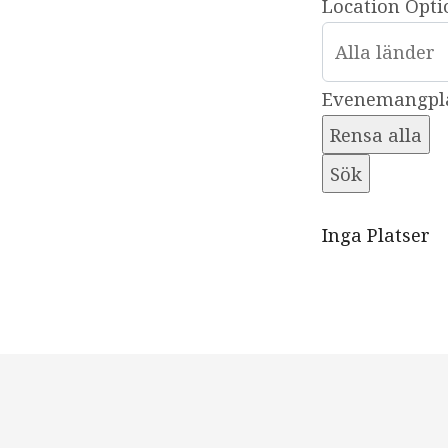
Location Opti
Land
Evenemangpl
Rensa alla
Sök
Inga Platser
Restaurang
Fjällstugan