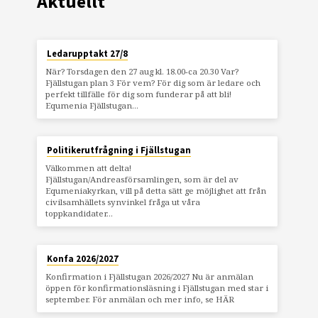
Aktuellt
Ledarupptakt 27/8
När? Torsdagen den 27 aug kl. 18.00-ca 20.30 Var?
Fjällstugan plan 3 För vem? För dig som är ledare och
perfekt tillfälle för dig som funderar på att bli!
Equmenia Fjällstugan…
Politikerutfrågning i Fjällstugan
Välkommen att delta!
Fjällstugan/Andreasförsamlingen, som är del av
Equmeniakyrkan, vill på detta sätt ge möjlighet att från
civilsamhällets synvinkel fråga ut våra
toppkandidater…
Konfa 2026/2027
Konfirmation i Fjällstugan 2026/2027 Nu är anmälan
öppen för konfirmationsläsning i Fjällstugan med star i
september. För anmälan och mer info, se HÄR