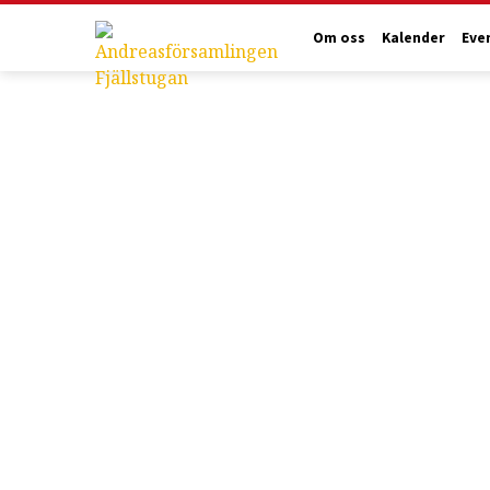
Stat/Län
Om oss
Kalender
Eve