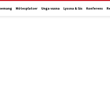
nemang
Mötesplatser
Unga vuxna
Lyssna & läs
Konferens
R