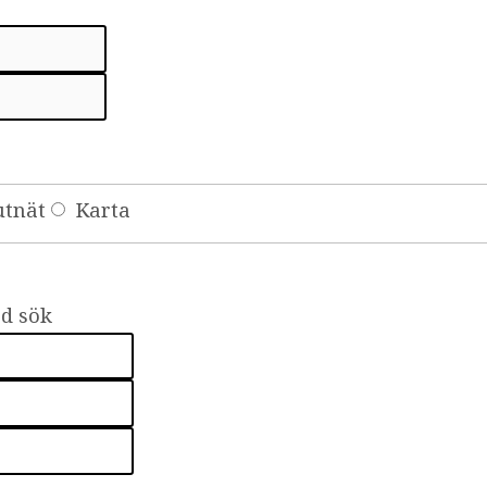
er
utnät
Karta
d sök