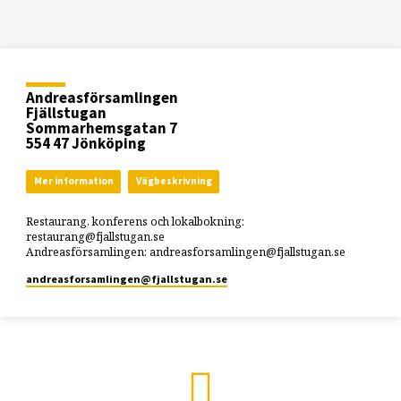
Andreasförsamlingen
Fjällstugan
Sommarhemsgatan 7
554 47 Jönköping
Mer information
Vägbeskrivning
Restaurang, konferens och lokalbokning:
restaurang@fjallstugan.se
Andreasförsamlingen: andreasforsamlingen@fjallstugan.se
andreasforsamlingen​@fjallstugan.se