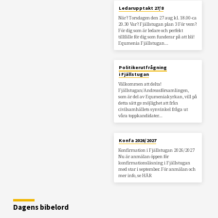
Ledarupptakt 27/8
När? Torsdagen den 27 aug kl. 18.00-ca
20.30 Var? Fjällstugan plan 3 För vem?
För dig som är ledare och perfekt
tillfälle för dig som funderar på att bli!
Equmenia Fjällstugan…
Politikerutfrågning
i Fjällstugan
Välkommen att delta!
Fjällstugan/Andreasförsamlingen,
som är del av Equmeniakyrkan, vill på
detta sätt ge möjlighet att från
civilsamhällets synvinkel fråga ut
våra toppkandidater…
Konfa 2026/2027
Konfirmation i Fjällstugan 2026/2027
Nu är anmälan öppen för
konfirmationsläsning i Fjällstugan
med star i september. För anmälan och
mer info, se HÄR
Dagens bibelord