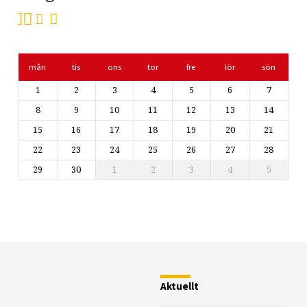
mån
tis
ons
tor
fre
lör
sön
1
2
3
4
5
6
7
8
9
10
11
12
13
14
15
16
17
18
19
20
21
22
23
24
25
26
27
28
29
30
1
2
3
4
5
Restaurang
Fjällstugan
Aktuellt